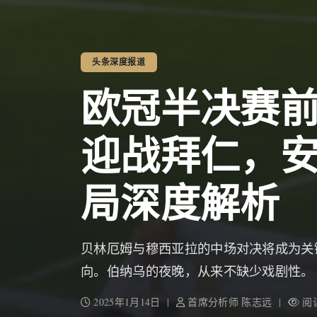
头条深度报道
欧冠半决赛
迎战拜仁，
局深度解析
贝林厄姆与穆西亚拉的中场对决将成为关
向。伯纳乌的夜晚，从来不缺少戏剧性。
2025年1月14日 |
首席分析师 陈志远 |
阅读