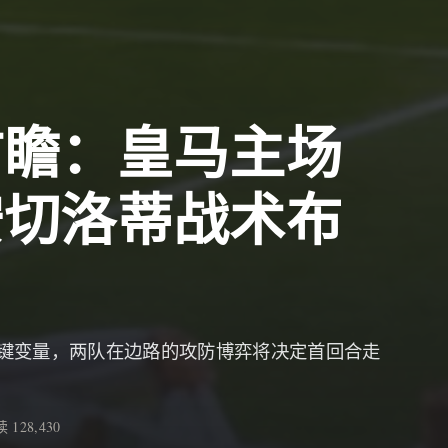
前瞻：皇马主场
安切洛蒂战术布
键变量，两队在边路的攻防博弈将决定首回合走
 128,430