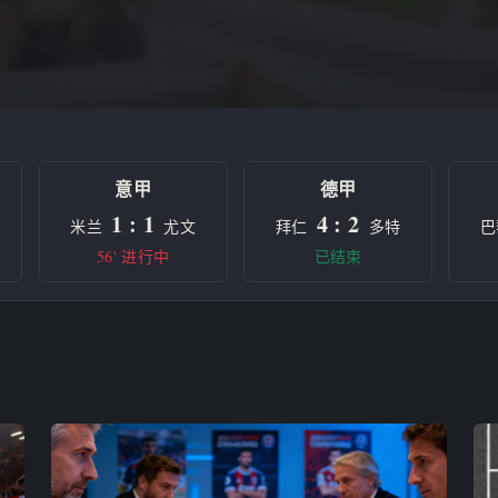
意甲
德甲
1 : 1
4 : 2
米兰
尤文
拜仁
多特
巴
56' 进行中
已结束