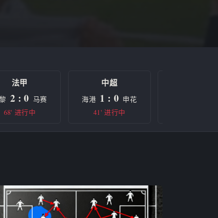
法甲
中超
欧冠
2 : 0
1 : 0
0 : 0
黎
马赛
海港
申花
曼城
68' 进行中
41' 进行中
半场休息