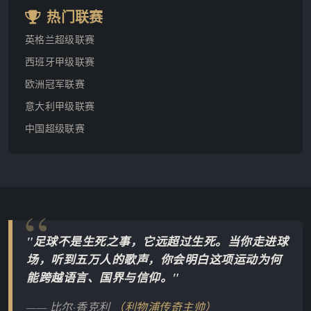
热门联赛
英格兰超级联赛
西班牙甲级联赛
欧洲冠军联赛
意大利甲级联赛
中国超级联赛
"足球不是生死之事，它远超过生死。当你走进球
场，听到五万人的歌声，你会明白这项运动为何
能跨越语言、国界与信仰。"
—— 比尔·香克利
（利物浦传奇主帅）