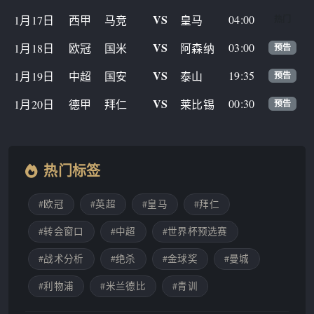
VS
04:00
1月17日
西甲
马竞
皇马
热门
VS
03:00
1月18日
欧冠
国米
阿森纳
预告
VS
19:35
1月19日
中超
国安
泰山
预告
VS
00:30
1月20日
德甲
拜仁
莱比锡
预告
热门标签
#欧冠
#英超
#皇马
#拜仁
#转会窗口
#中超
#世界杯预选赛
#战术分析
#绝杀
#金球奖
#曼城
#利物浦
#米兰德比
#青训