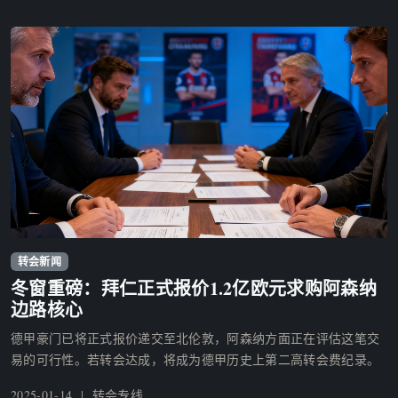
转会新闻
冬季转会窗口重磅交易谈判
冬窗重磅：拜仁正式报价1.2亿欧元求购阿森纳
边路核心
德甲豪门已将正式报价递交至北伦敦，阿森纳方面正在评估这笔交
易的可行性。若转会达成，将成为德甲历史上第二高转会费纪录。
2025-01-14 | 转会专线