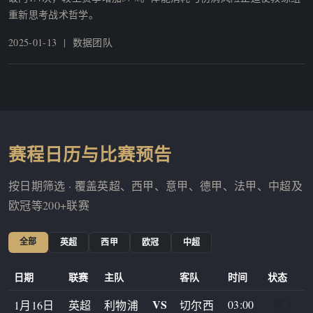
重新思考战术哲学。
2025-01-13 | 数据团队
赛程日历与比赛预告
按日期筛选 · 覆盖英超、西甲、意甲、德甲、法甲、中超及
欧冠等200+联赛
全部
英超
西甲
欧冠
中超
日期
联赛
主队
客队
时间
状态
VS
03:00
1月16日
英超
利物浦
切尔西
热门