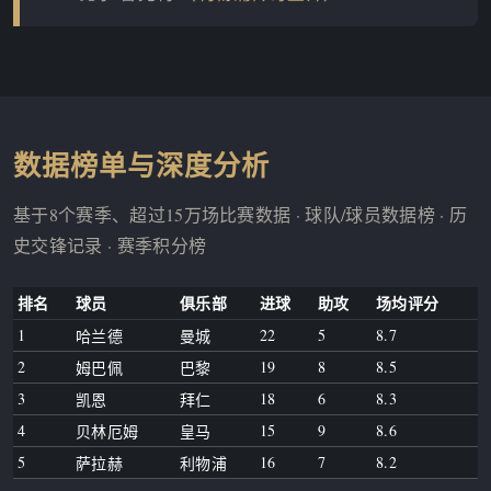
数据榜单与深度分析
基于8个赛季、超过15万场比赛数据 · 球队/球员数据榜 · 历
史交锋记录 · 赛季积分榜
排名
球员
俱乐部
进球
助攻
场均评分
1
22
5
8.7
哈兰德
曼城
2
19
8
8.5
姆巴佩
巴黎
3
18
6
8.3
凯恩
拜仁
4
15
9
8.6
贝林厄姆
皇马
5
16
7
8.2
萨拉赫
利物浦