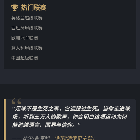
热门联赛
英格兰超级联赛
西班牙甲级联赛
欧洲冠军联赛
意大利甲级联赛
中国超级联赛
"足球不是生死之事，它远超过生死。当你走进球
场，听到五万人的歌声，你会明白这项运动为何
能跨越语言、国界与信仰。"
—— 比尔·香克利
（利物浦传奇主帅）