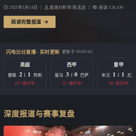
2025年1月14日 |
首席分析师 陈志远 |
阅读 128,430
阅读完整报道
闪电比分直播 · 实时更新
更新于
09:05:42
英超
西甲
意甲
2 : 1
3 : 0
1 : 1
曼联
热刺
皇马
巴萨
米兰
尤文
83' 进行中
72' 进行中
56' 进行中
深度报道与赛事复盘