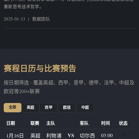
重新思考战术哲学。
2025-01-13 | 数据团队
赛程日历与比赛预告
按日期筛选 · 覆盖英超、西甲、意甲、德甲、法甲、中超及
欧冠等200+联赛
全部
英超
西甲
欧冠
中超
日期
联赛
主队
客队
时间
状态
VS
03:00
1月16日
英超
利物浦
切尔西
热门