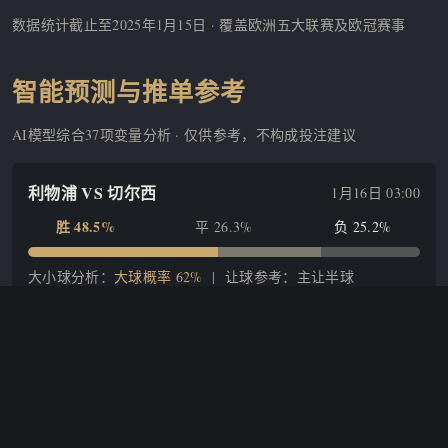
数据统计截止至2025年1月15日 · 覆盖欧洲五大联赛及欧冠赛事
智能预测与推单参考
AI模型综合37项变量分析 · 仅供参考，不构成投注建议
利物浦 VS 切尔西
1月16日 03:00
胜 48.5%
平 26.3%
负 25.2%
大小球分析：
大球概率 62%
| 让球参考：主让半球
马竞 VS 皇马
1月17日 04:00
负 37.7%
胜 31.8%
平 30.5%
大小球分析：
小球概率 55%
| 让球参考：平手盘