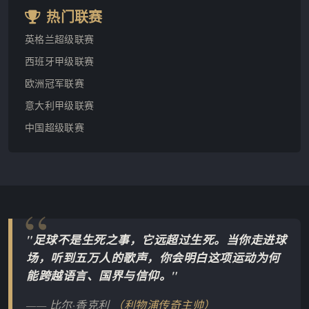
热门联赛
英格兰超级联赛
西班牙甲级联赛
欧洲冠军联赛
意大利甲级联赛
中国超级联赛
"足球不是生死之事，它远超过生死。当你走进球
场，听到五万人的歌声，你会明白这项运动为何
能跨越语言、国界与信仰。"
—— 比尔·香克利
（利物浦传奇主帅）