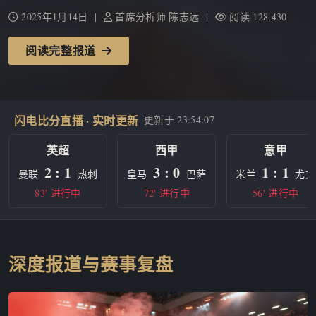
2025年1月14日 |
首席分析师 陈志远 |
阅读 128,430
阅读完整报道
闪电比分直播 · 实时更新
更新于
23:54:07
英超
西甲
意甲
2 : 1
3 : 0
1 : 1
曼联
热刺
皇马
巴萨
米兰
尤文
83' 进行中
72' 进行中
56' 进行中
深度报道与赛事复盘