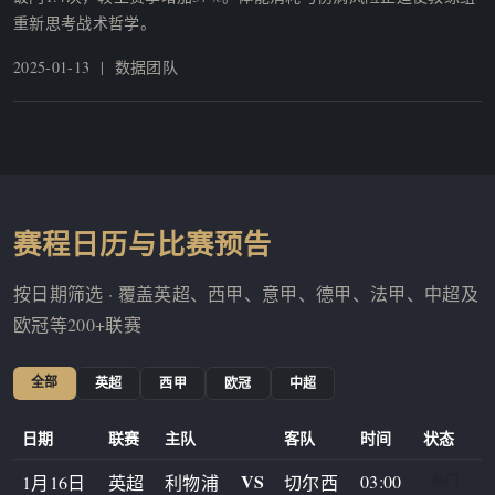
重新思考战术哲学。
2025-01-13 | 数据团队
赛程日历与比赛预告
按日期筛选 · 覆盖英超、西甲、意甲、德甲、法甲、中超及
欧冠等200+联赛
全部
英超
西甲
欧冠
中超
日期
联赛
主队
客队
时间
状态
VS
03:00
1月16日
英超
利物浦
切尔西
热门