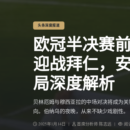
头条深度报道
欧冠半决赛
迎战拜仁，
局深度解析
贝林厄姆与穆西亚拉的中场对决将成为关
向。伯纳乌的夜晚，从来不缺少戏剧性。
2025年1月14日 |
首席分析师 陈志远 |
阅读