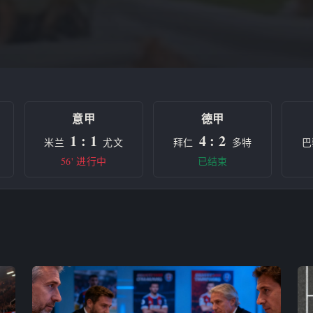
意甲
德甲
1 : 1
4 : 2
米兰
尤文
拜仁
多特
巴
56' 进行中
已结束