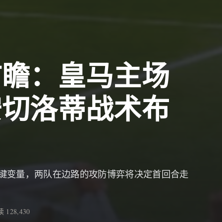
前瞻：皇马主场
安切洛蒂战术布
键变量，两队在边路的攻防博弈将决定首回合走
 128,430