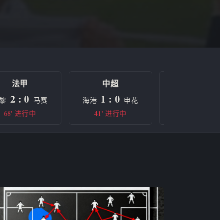
法甲
中超
欧冠
2 : 0
1 : 0
0 : 0
黎
马赛
海港
申花
曼城
68' 进行中
41' 进行中
半场休息