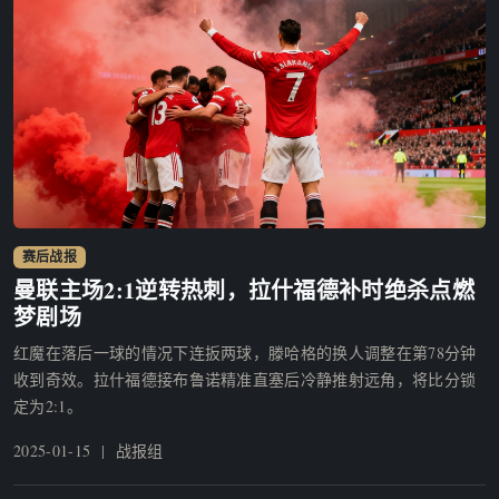
赛后战报
曼联逆转热刺赛后庆祝场景
曼联主场2:1逆转热刺，拉什福德补时绝杀点燃
梦剧场
红魔在落后一球的情况下连扳两球，滕哈格的换人调整在第78分钟
收到奇效。拉什福德接布鲁诺精准直塞后冷静推射远角，将比分锁
定为2:1。
2025-01-15 | 战报组