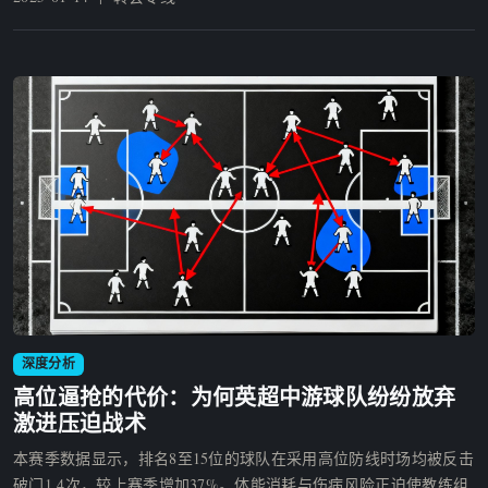
深度分析
战术板深度分析图表
高位逼抢的代价：为何英超中游球队纷纷放弃
激进压迫战术
本赛季数据显示，排名8至15位的球队在采用高位防线时场均被反击
破门1.4次，较上赛季增加37%。体能消耗与伤病风险正迫使教练组