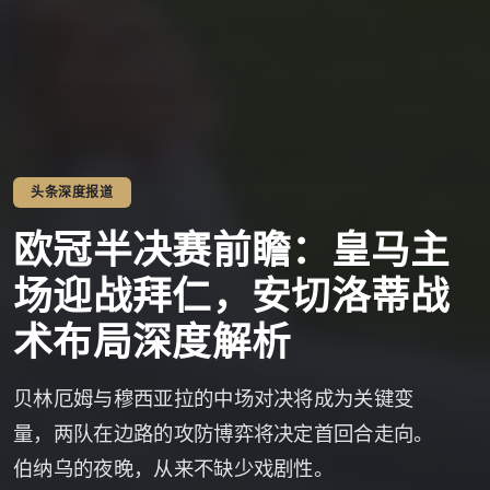
头条深度报道
欧冠半决赛前瞻：皇马主
场迎战拜仁，安切洛蒂战
术布局深度解析
贝林厄姆与穆西亚拉的中场对决将成为关键变
量，两队在边路的攻防博弈将决定首回合走向。
伯纳乌的夜晚，从来不缺少戏剧性。