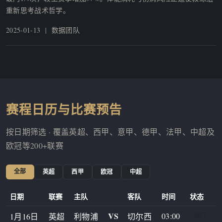
重新思考战术哲学。
2025-01-13 | 数据团队
赛程日历与比赛预告
按日期筛选 · 覆盖英超、西甲、意甲、德甲、法甲、中超及
欧冠等200+联赛
全部
英超
西甲
欧冠
中超
日期
联赛
主队
客队
时间
状态
VS
03:00
1月16日
英超
利物浦
切尔西
热门