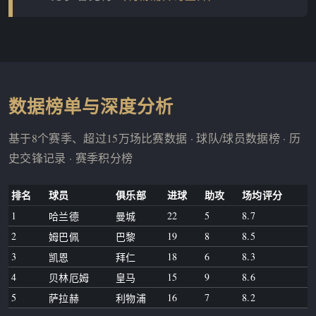
数据榜单与深度分析
基于8个赛季、超过15万场比赛数据 · 球队/球员数据榜 · 历
史交锋记录 · 赛季积分榜
排名
球员
俱乐部
进球
助攻
场均评分
1
22
5
8.7
哈兰德
曼城
2
19
8
8.5
姆巴佩
巴黎
3
18
6
8.3
凯恩
拜仁
4
15
9
8.6
贝林厄姆
皇马
5
16
7
8.2
萨拉赫
利物浦