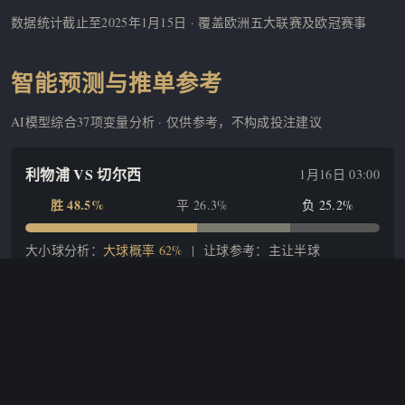
数据统计截止至2025年1月15日 · 覆盖欧洲五大联赛及欧冠赛事
智能预测与推单参考
AI模型综合37项变量分析 · 仅供参考，不构成投注建议
利物浦 VS 切尔西
1月16日 03:00
胜 48.5%
平 26.3%
负 25.2%
大小球分析：
大球概率 62%
| 让球参考：主让半球
马竞 VS 皇马
1月17日 04:00
负 37.7%
胜 31.8%
平 30.5%
大小球分析：
小球概率 55%
| 让球参考：平手盘