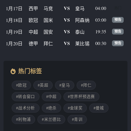
VS
04:00
1月17日
西甲
马竞
皇马
热门
VS
03:00
1月18日
欧冠
国米
阿森纳
预告
VS
19:35
1月19日
中超
国安
泰山
预告
VS
00:30
1月20日
德甲
拜仁
莱比锡
预告
热门标签
#欧冠
#英超
#皇马
#拜仁
#转会窗口
#中超
#世界杯预选赛
#战术分析
#绝杀
#金球奖
#曼城
#利物浦
#米兰德比
#青训