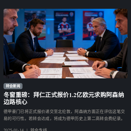
转会新闻
冬季转会窗口重磅交易谈判
冬窗重磅：拜仁正式报价1.2亿欧元求购阿森纳
边路核心
德甲豪门已将正式报价递交至北伦敦，阿森纳方面正在评估这笔交
易的可行性。若转会达成，将成为德甲历史上第二高转会费纪录。
2025-01-14 | 转会专线