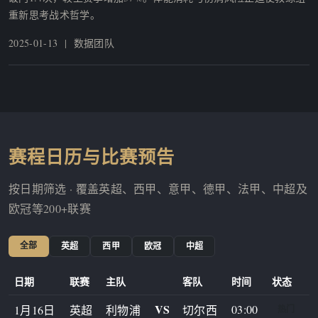
重新思考战术哲学。
2025-01-13 | 数据团队
赛程日历与比赛预告
按日期筛选 · 覆盖英超、西甲、意甲、德甲、法甲、中超及
欧冠等200+联赛
全部
英超
西甲
欧冠
中超
日期
联赛
主队
客队
时间
状态
VS
03:00
1月16日
英超
利物浦
切尔西
热门