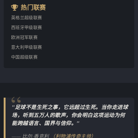
热门联赛
英格兰超级联赛
西班牙甲级联赛
欧洲冠军联赛
意大利甲级联赛
中国超级联赛
"足球不是生死之事，它远超过生死。当你走进球
场，听到五万人的歌声，你会明白这项运动为何
能跨越语言、国界与信仰。"
—— 比尔·香克利
（利物浦传奇主帅）