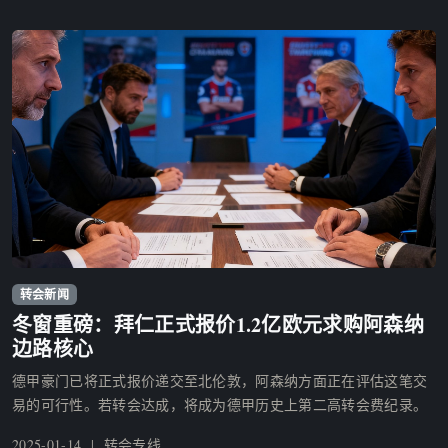
转会新闻
冬季转会窗口重磅交易谈判
冬窗重磅：拜仁正式报价1.2亿欧元求购阿森纳
边路核心
德甲豪门已将正式报价递交至北伦敦，阿森纳方面正在评估这笔交
易的可行性。若转会达成，将成为德甲历史上第二高转会费纪录。
2025-01-14 | 转会专线