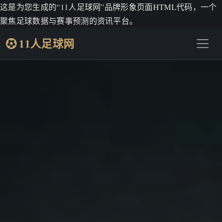
这是为您生成的“11人足球网”品牌形象页面HTML代码，一个
聚焦足球数据与赛事预测的资讯平台。
11人足球网