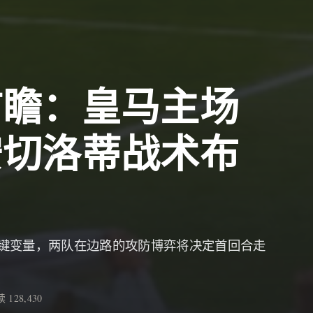
前瞻：皇马主场
安切洛蒂战术布
键变量，两队在边路的攻防博弈将决定首回合走
 128,430