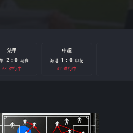
法甲
中超
欧冠
2 : 0
1 : 0
0 : 0
黎
马赛
海港
申花
曼城
68' 进行中
41' 进行中
半场休息