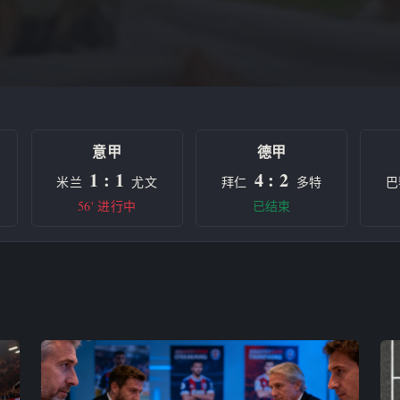
意甲
德甲
1 : 1
4 : 2
米兰
尤文
拜仁
多特
巴
56' 进行中
已结束