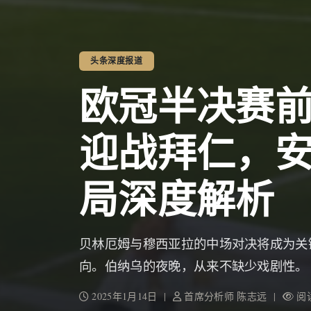
头条深度报道
欧冠半决赛
迎战拜仁，
局深度解析
贝林厄姆与穆西亚拉的中场对决将成为关
向。伯纳乌的夜晚，从来不缺少戏剧性。
2025年1月14日 |
首席分析师 陈志远 |
阅读