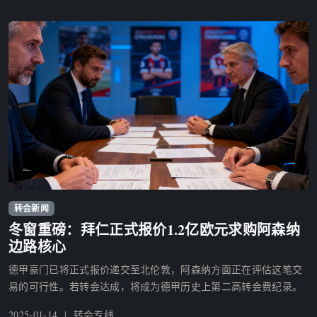
转会新闻
冬季转会窗口重磅交易谈判
冬窗重磅：拜仁正式报价1.2亿欧元求购阿森纳
边路核心
德甲豪门已将正式报价递交至北伦敦，阿森纳方面正在评估这笔交
易的可行性。若转会达成，将成为德甲历史上第二高转会费纪录。
2025-01-14 | 转会专线