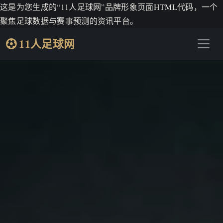
这是为您生成的“11人足球网”品牌形象页面HTML代码，一个
聚焦足球数据与赛事预测的资讯平台。
11人足球网