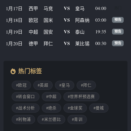
VS
04:00
1月17日
西甲
马竞
皇马
热门
VS
03:00
1月18日
欧冠
国米
阿森纳
预告
VS
19:35
1月19日
中超
国安
泰山
预告
VS
00:30
1月20日
德甲
拜仁
莱比锡
预告
热门标签
#欧冠
#英超
#皇马
#拜仁
#转会窗口
#中超
#世界杯预选赛
#战术分析
#绝杀
#金球奖
#曼城
#利物浦
#米兰德比
#青训