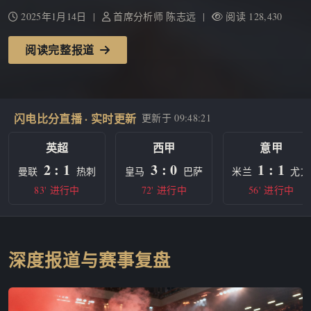
2025年1月14日 |
首席分析师 陈志远 |
阅读 128,430
阅读完整报道
闪电比分直播 · 实时更新
更新于
09:48:21
英超
西甲
意甲
2 : 1
3 : 0
1 : 1
曼联
热刺
皇马
巴萨
米兰
尤文
83' 进行中
72' 进行中
56' 进行中
深度报道与赛事复盘