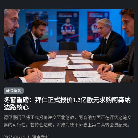
转会新闻
冬季转会窗口重磅交易谈判
冬窗重磅：拜仁正式报价1.2亿欧元求购阿森纳
边路核心
德甲豪门已将正式报价递交至北伦敦，阿森纳方面正在评估这笔交
易的可行性。若转会达成，将成为德甲历史上第二高转会费纪录。
2025-01-14 | 转会专线