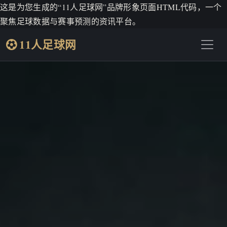
这是为您生成的“11人足球网”品牌形象页面HTML代码，一个
聚焦足球数据与赛事预测的资讯平台。
11人足球网