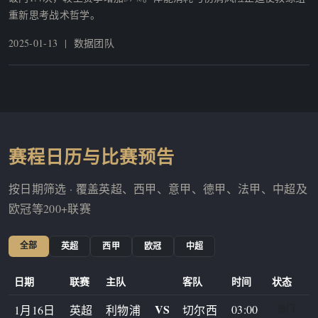
重新思考战术哲学。
2025-01-13 | 数据团队
赛程日历与比赛预告
按日期筛选 · 覆盖英超、西甲、意甲、德甲、法甲、中超及
欧冠等200+联赛
全部
英超
西甲
欧冠
中超
日期
联赛
主队
客队
时间
状态
VS
03:00
1月16日
英超
利物浦
切尔西
热门