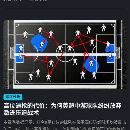
深度分析
战术板深度分析图表
高位逼抢的代价：为何英超中游球队纷纷放弃
激进压迫战术
本赛季数据显示，排名8至15位的球队在采用高位防线时场均被反击
破门1.4次，较上赛季增加37%。体能消耗与伤病风险正迫使教练组