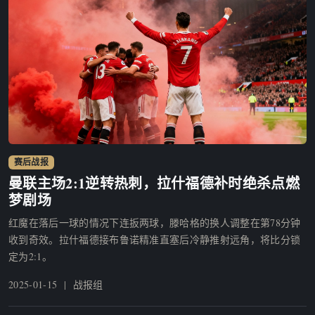
赛后战报
曼联逆转热刺赛后庆祝场景
曼联主场2:1逆转热刺，拉什福德补时绝杀点燃
梦剧场
红魔在落后一球的情况下连扳两球，滕哈格的换人调整在第78分钟
收到奇效。拉什福德接布鲁诺精准直塞后冷静推射远角，将比分锁
定为2:1。
2025-01-15 | 战报组