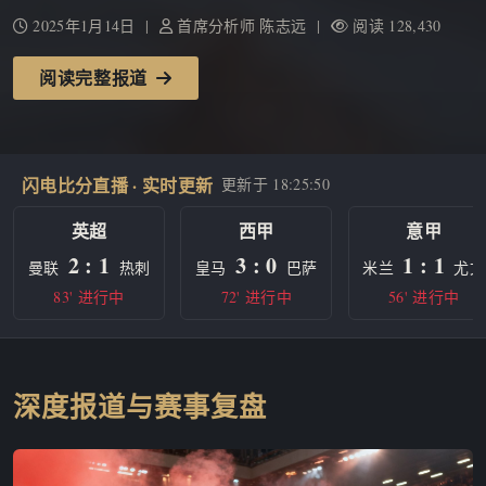
2025年1月14日 |
首席分析师 陈志远 |
阅读 128,430
阅读完整报道
闪电比分直播 · 实时更新
更新于
18:25:50
英超
西甲
意甲
2 : 1
3 : 0
1 : 1
曼联
热刺
皇马
巴萨
米兰
尤文
83' 进行中
72' 进行中
56' 进行中
深度报道与赛事复盘