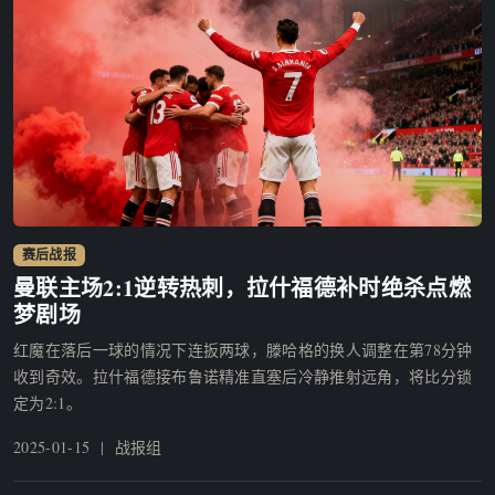
赛后战报
曼联逆转热刺赛后庆祝场景
曼联主场2:1逆转热刺，拉什福德补时绝杀点燃
梦剧场
红魔在落后一球的情况下连扳两球，滕哈格的换人调整在第78分钟
收到奇效。拉什福德接布鲁诺精准直塞后冷静推射远角，将比分锁
定为2:1。
2025-01-15 | 战报组