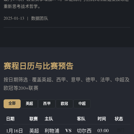
重新思考战术哲学。
2025-01-13 | 数据团队
赛程日历与比赛预告
按日期筛选 · 覆盖英超、西甲、意甲、德甲、法甲、中超及
欧冠等200+联赛
全部
英超
西甲
欧冠
中超
日期
联赛
主队
客队
时间
状态
VS
03:00
1月16日
英超
利物浦
切尔西
热门