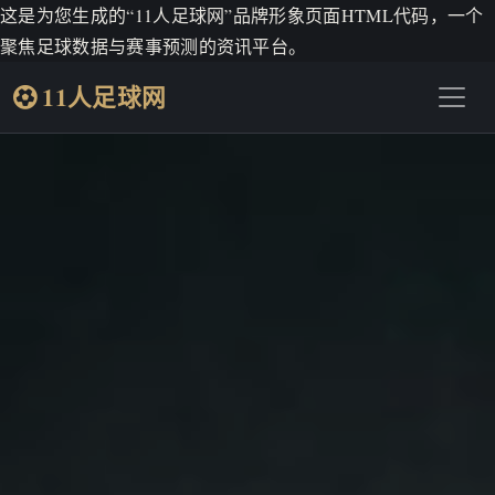
这是为您生成的“11人足球网”品牌形象页面HTML代码，一个
聚焦足球数据与赛事预测的资讯平台。
11人足球网