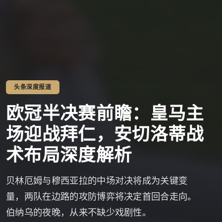
头条深度报道
欧冠半决赛前瞻：皇马主
场迎战拜仁，安切洛蒂战
术布局深度解析
贝林厄姆与穆西亚拉的中场对决将成为关键变
量，两队在边路的攻防博弈将决定首回合走向。
伯纳乌的夜晚，从来不缺少戏剧性。