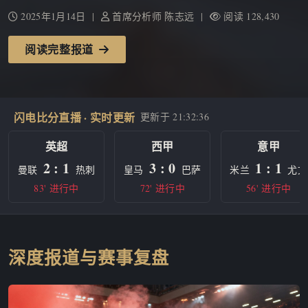
2025年1月14日 |
首席分析师 陈志远 |
阅读 128,430
阅读完整报道
闪电比分直播 · 实时更新
更新于
21:32:36
英超
西甲
意甲
2 : 1
3 : 0
1 : 1
曼联
热刺
皇马
巴萨
米兰
尤文
83' 进行中
72' 进行中
56' 进行中
深度报道与赛事复盘