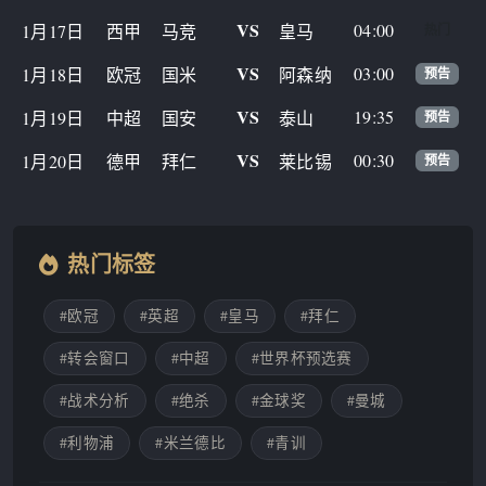
VS
04:00
1月17日
西甲
马竞
皇马
热门
VS
03:00
1月18日
欧冠
国米
阿森纳
预告
VS
19:35
1月19日
中超
国安
泰山
预告
VS
00:30
1月20日
德甲
拜仁
莱比锡
预告
热门标签
#欧冠
#英超
#皇马
#拜仁
#转会窗口
#中超
#世界杯预选赛
#战术分析
#绝杀
#金球奖
#曼城
#利物浦
#米兰德比
#青训