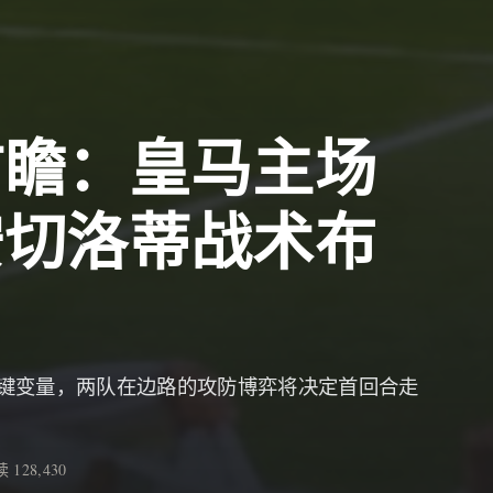
前瞻：皇马主场
安切洛蒂战术布
键变量，两队在边路的攻防博弈将决定首回合走
 128,430