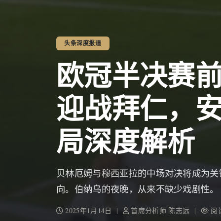
头条深度报道
欧冠半决赛
迎战拜仁，
局深度解析
贝林厄姆与穆西亚拉的中场对决将成为关
向。伯纳乌的夜晚，从来不缺少戏剧性。
2025年1月14日 |
首席分析师 陈志远 |
阅读