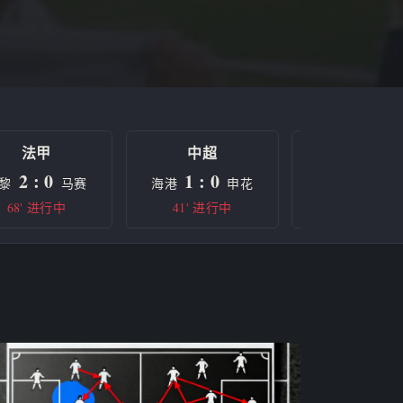
法甲
中超
欧冠
2 : 0
1 : 0
0 : 0
黎
马赛
海港
申花
曼城
68' 进行中
41' 进行中
半场休息