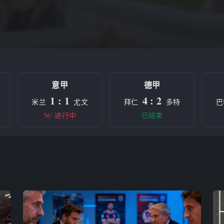
意甲
德甲
1 : 1
4 : 2
米兰
尤文
拜仁
多特
巴
56' 进行中
已结束