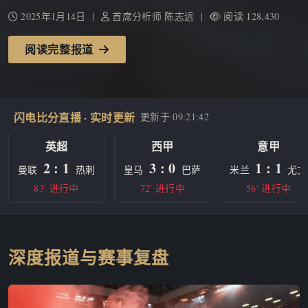
2025年1月14日 |
首席分析师 陈志远 |
阅读 128,430
阅读完整报道
闪电比分直播 · 实时更新
更新于
09:21:42
英超
西甲
意甲
2 : 1
3 : 0
1 : 1
曼联
热刺
皇马
巴萨
米兰
尤文
83' 进行中
72' 进行中
56' 进行中
深度报道与赛事复盘