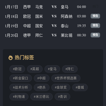
VS
04:00
1月17日
西甲
马竞
皇马
热门
VS
03:00
1月18日
欧冠
国米
阿森纳
预告
VS
19:35
1月19日
中超
国安
泰山
预告
VS
00:30
1月20日
德甲
拜仁
莱比锡
预告
热门标签
#欧冠
#英超
#皇马
#拜仁
#转会窗口
#中超
#世界杯预选赛
#战术分析
#绝杀
#金球奖
#曼城
#利物浦
#米兰德比
#青训