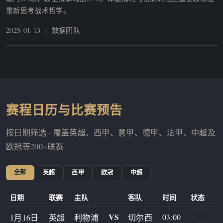
重新思考战术哲学。
2025-01-13 | 数据团队
赛程日历与比赛预告
按日期筛选 · 覆盖英超、西甲、意甲、德甲、法甲、中超及
欧冠等200+联赛
全部
英超
西甲
欧冠
中超
日期
联赛
主队
客队
时间
状态
VS
03:00
1月16日
英超
利物浦
切尔西
热门