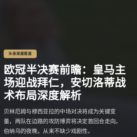
头条深度报道
欧冠半决赛前瞻：皇马主
场迎战拜仁，安切洛蒂战
术布局深度解析
贝林厄姆与穆西亚拉的中场对决将成为关键变
量，两队在边路的攻防博弈将决定首回合走向。
伯纳乌的夜晚，从来不缺少戏剧性。