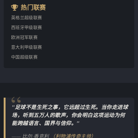
热门联赛
英格兰超级联赛
西班牙甲级联赛
欧洲冠军联赛
意大利甲级联赛
中国超级联赛
"足球不是生死之事，它远超过生死。当你走进球
场，听到五万人的歌声，你会明白这项运动为何
能跨越语言、国界与信仰。"
—— 比尔·香克利
（利物浦传奇主帅）