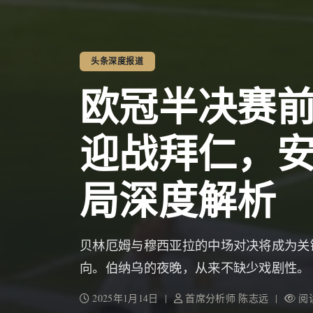
头条深度报道
欧冠半决赛
迎战拜仁，
局深度解析
贝林厄姆与穆西亚拉的中场对决将成为关
向。伯纳乌的夜晚，从来不缺少戏剧性。
2025年1月14日 |
首席分析师 陈志远 |
阅读