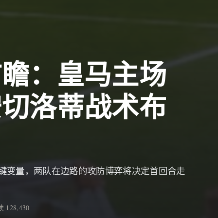
前瞻：皇马主场
安切洛蒂战术布
键变量，两队在边路的攻防博弈将决定首回合走
 128,430