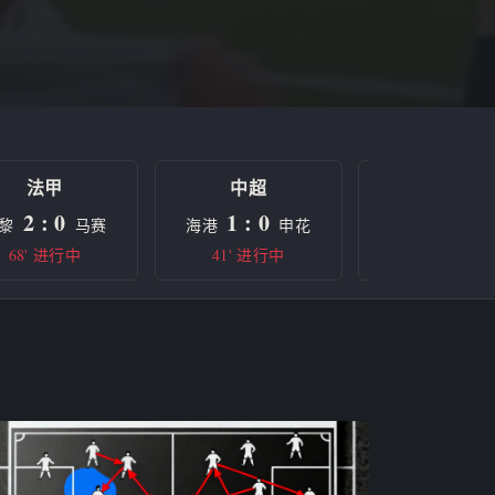
法甲
中超
欧冠
2 : 0
1 : 0
0 : 0
黎
马赛
海港
申花
曼城
68' 进行中
41' 进行中
半场休息