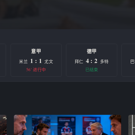
意甲
德甲
1 : 1
4 : 2
米兰
尤文
拜仁
多特
巴
56' 进行中
已结束