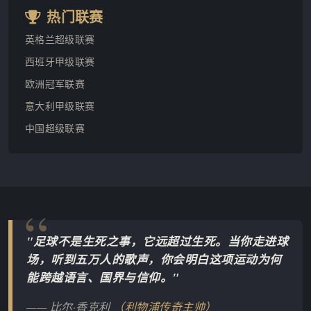
热门联赛
英格兰超级联赛
西班牙甲级联赛
欧洲冠军联赛
意大利甲级联赛
中国超级联赛
"足球不是生死之事，它远超过生死。当你走进球
场，听到五万人的歌声，你会明白这项运动为何
能跨越语言、国界与信仰。"
—— 比尔·香克利
（利物浦传奇主帅）