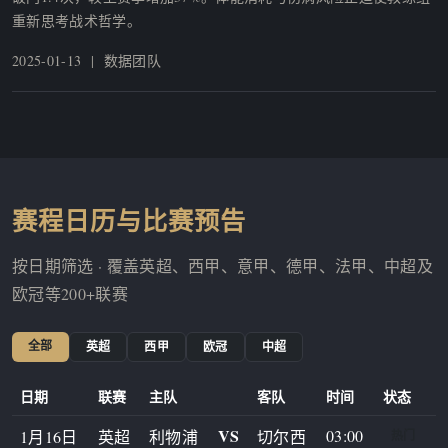
重新思考战术哲学。
2025-01-13 | 数据团队
赛程日历与比赛预告
按日期筛选 · 覆盖英超、西甲、意甲、德甲、法甲、中超及
欧冠等200+联赛
全部
英超
西甲
欧冠
中超
日期
联赛
主队
客队
时间
状态
VS
03:00
1月16日
英超
利物浦
切尔西
热门