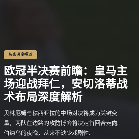
头条深度报道
欧冠半决赛前瞻：皇马主
场迎战拜仁，安切洛蒂战
术布局深度解析
贝林厄姆与穆西亚拉的中场对决将成为关键变
量，两队在边路的攻防博弈将决定首回合走向。
伯纳乌的夜晚，从来不缺少戏剧性。