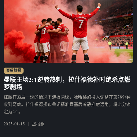
赛后战报
曼联逆转热刺赛后庆祝场景
曼联主场2:1逆转热刺，拉什福德补时绝杀点燃
梦剧场
红魔在落后一球的情况下连扳两球，滕哈格的换人调整在第78分钟
收到奇效。拉什福德接布鲁诺精准直塞后冷静推射远角，将比分锁
定为2:1。
2025-01-15 | 战报组