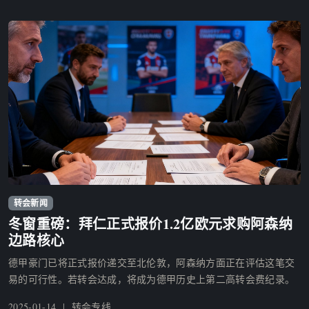
转会新闻
冬季转会窗口重磅交易谈判
冬窗重磅：拜仁正式报价1.2亿欧元求购阿森纳
边路核心
德甲豪门已将正式报价递交至北伦敦，阿森纳方面正在评估这笔交
易的可行性。若转会达成，将成为德甲历史上第二高转会费纪录。
2025-01-14 | 转会专线