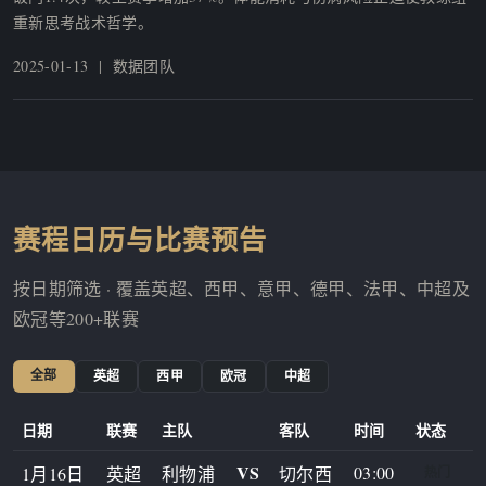
重新思考战术哲学。
2025-01-13 | 数据团队
赛程日历与比赛预告
按日期筛选 · 覆盖英超、西甲、意甲、德甲、法甲、中超及
欧冠等200+联赛
全部
英超
西甲
欧冠
中超
日期
联赛
主队
客队
时间
状态
VS
03:00
1月16日
英超
利物浦
切尔西
热门