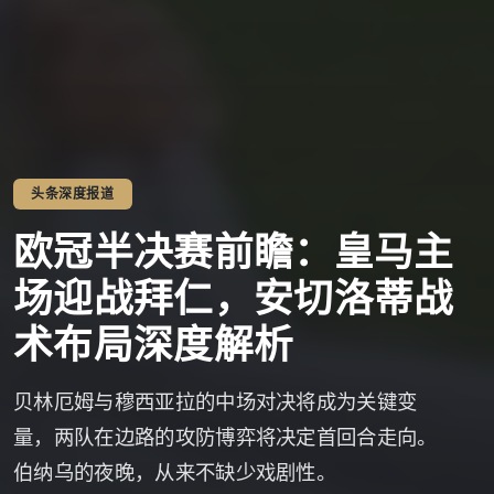
头条深度报道
欧冠半决赛前瞻：皇马主
场迎战拜仁，安切洛蒂战
术布局深度解析
贝林厄姆与穆西亚拉的中场对决将成为关键变
量，两队在边路的攻防博弈将决定首回合走向。
伯纳乌的夜晚，从来不缺少戏剧性。