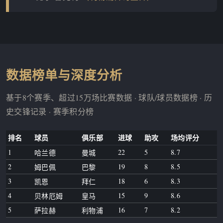
数据榜单与深度分析
基于8个赛季、超过15万场比赛数据 · 球队/球员数据榜 · 历
史交锋记录 · 赛季积分榜
排名
球员
俱乐部
进球
助攻
场均评分
1
22
5
8.7
哈兰德
曼城
2
19
8
8.5
姆巴佩
巴黎
3
18
6
8.3
凯恩
拜仁
4
15
9
8.6
贝林厄姆
皇马
5
16
7
8.2
萨拉赫
利物浦