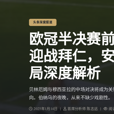
头条深度报道
欧冠半决赛
迎战拜仁，
局深度解析
贝林厄姆与穆西亚拉的中场对决将成为关
向。伯纳乌的夜晚，从来不缺少戏剧性。
2025年1月14日 |
首席分析师 陈志远 |
阅读