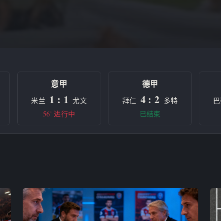
意甲
德甲
1 : 1
4 : 2
米兰
尤文
拜仁
多特
巴
56' 进行中
已结束