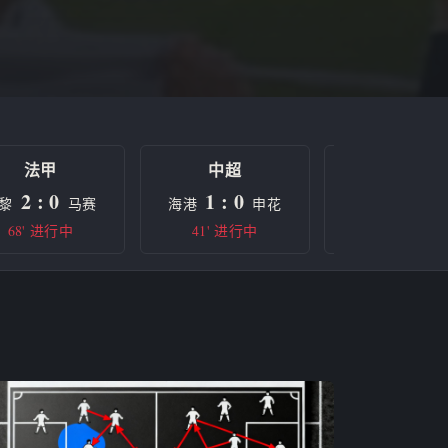
法甲
中超
欧冠
2 : 0
1 : 0
0 : 0
黎
马赛
海港
申花
曼城
68' 进行中
41' 进行中
半场休息