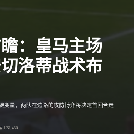
前瞻：皇马主场
安切洛蒂战术布
键变量，两队在边路的攻防博弈将决定首回合走
 128,430