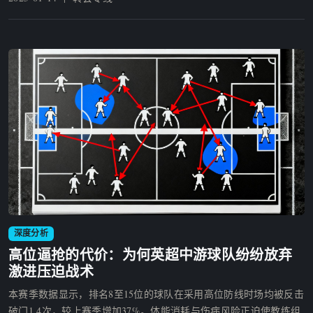
深度分析
战术板深度分析图表
高位逼抢的代价：为何英超中游球队纷纷放弃
激进压迫战术
本赛季数据显示，排名8至15位的球队在采用高位防线时场均被反击
破门1.4次，较上赛季增加37%。体能消耗与伤病风险正迫使教练组