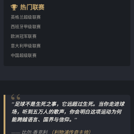
热门联赛
英格兰超级联赛
西班牙甲级联赛
欧洲冠军联赛
意大利甲级联赛
中国超级联赛
"足球不是生死之事，它远超过生死。当你走进球
场，听到五万人的歌声，你会明白这项运动为何
能跨越语言、国界与信仰。"
—— 比尔·香克利
（利物浦传奇主帅）