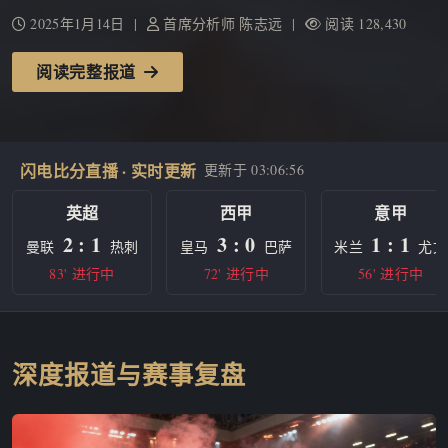
2025年1月14日 |
首席分析师 陈志远 |
阅读 128,430
阅读完整报道
闪电比分直播 · 实时更新
更新于
03:06:56
英超
西甲
意甲
2 : 1
3 : 0
1 : 1
曼联
热刺
皇马
巴萨
米兰
尤文
83' 进行中
72' 进行中
56' 进行中
深度报道与赛事复盘