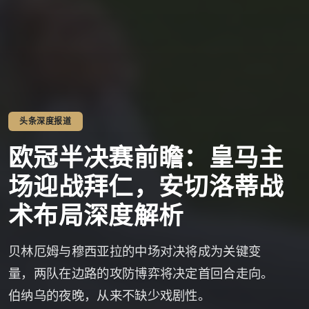
头条深度报道
欧冠半决赛前瞻：皇马主
场迎战拜仁，安切洛蒂战
术布局深度解析
贝林厄姆与穆西亚拉的中场对决将成为关键变
量，两队在边路的攻防博弈将决定首回合走向。
伯纳乌的夜晚，从来不缺少戏剧性。