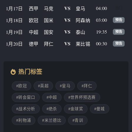
VS
04:00
1月17日
西甲
马竞
皇马
热门
VS
03:00
1月18日
欧冠
国米
阿森纳
预告
VS
19:35
1月19日
中超
国安
泰山
预告
VS
00:30
1月20日
德甲
拜仁
莱比锡
预告
热门标签
#欧冠
#英超
#皇马
#拜仁
#转会窗口
#中超
#世界杯预选赛
#战术分析
#绝杀
#金球奖
#曼城
#利物浦
#米兰德比
#青训