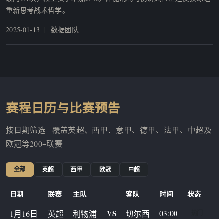
重新思考战术哲学。
2025-01-13 | 数据团队
赛程日历与比赛预告
按日期筛选 · 覆盖英超、西甲、意甲、德甲、法甲、中超及
欧冠等200+联赛
全部
英超
西甲
欧冠
中超
日期
联赛
主队
客队
时间
状态
VS
03:00
1月16日
英超
利物浦
切尔西
热门