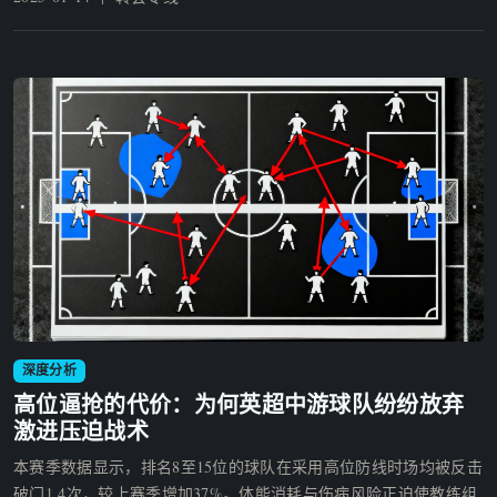
深度分析
战术板深度分析图表
高位逼抢的代价：为何英超中游球队纷纷放弃
激进压迫战术
本赛季数据显示，排名8至15位的球队在采用高位防线时场均被反击
破门1.4次，较上赛季增加37%。体能消耗与伤病风险正迫使教练组