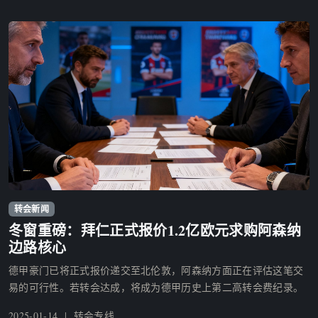
转会新闻
冬季转会窗口重磅交易谈判
冬窗重磅：拜仁正式报价1.2亿欧元求购阿森纳
边路核心
德甲豪门已将正式报价递交至北伦敦，阿森纳方面正在评估这笔交
易的可行性。若转会达成，将成为德甲历史上第二高转会费纪录。
2025-01-14 | 转会专线