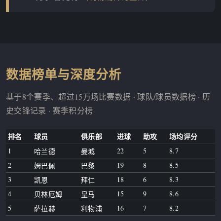
数据榜单与深度分析
基于8个赛季、超过15万场比赛数据 · 球队/球员数据榜 · 历
史交锋记录 · 赛季积分榜
排名
球员
俱乐部
进球
助攻
场均评分
1
22
5
8.7
哈兰德
曼城
2
19
8
8.5
姆巴佩
巴黎
3
18
6
8.3
凯恩
拜仁
4
15
9
8.6
贝林厄姆
皇马
5
16
7
8.2
萨拉赫
利物浦