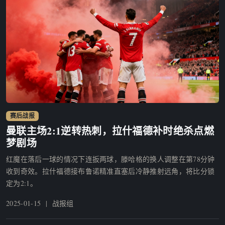
赛后战报
曼联逆转热刺赛后庆祝场景
曼联主场2:1逆转热刺，拉什福德补时绝杀点燃
梦剧场
红魔在落后一球的情况下连扳两球，滕哈格的换人调整在第78分钟
收到奇效。拉什福德接布鲁诺精准直塞后冷静推射远角，将比分锁
定为2:1。
2025-01-15 | 战报组