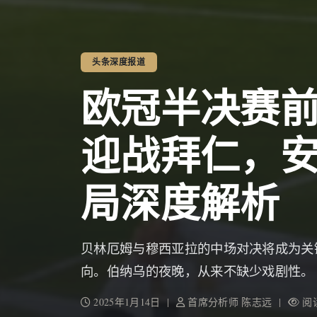
头条深度报道
欧冠半决赛
迎战拜仁，
局深度解析
贝林厄姆与穆西亚拉的中场对决将成为关
向。伯纳乌的夜晚，从来不缺少戏剧性。
2025年1月14日 |
首席分析师 陈志远 |
阅读