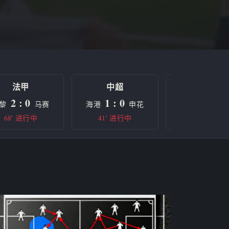
法甲
中超
欧冠
2 : 0
1 : 0
0 : 0
黎
马赛
海港
申花
曼城
68' 进行中
41' 进行中
半场休息