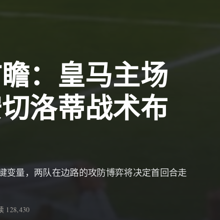
前瞻：皇马主场
安切洛蒂战术布
键变量，两队在边路的攻防博弈将决定首回合走
 128,430