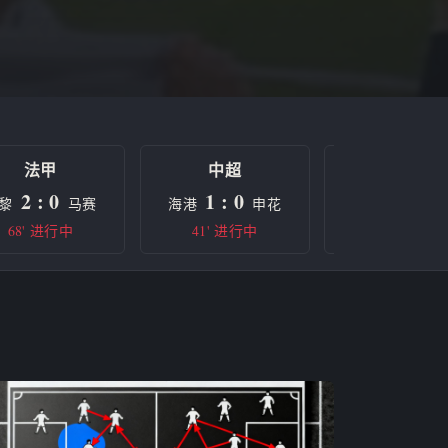
法甲
中超
欧冠
2 : 0
1 : 0
0 : 0
黎
马赛
海港
申花
曼城
68' 进行中
41' 进行中
半场休息