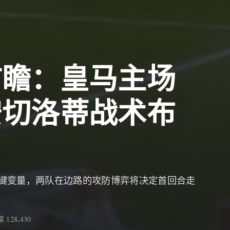
前瞻：皇马主场
安切洛蒂战术布
键变量，两队在边路的攻防博弈将决定首回合走
 128,430