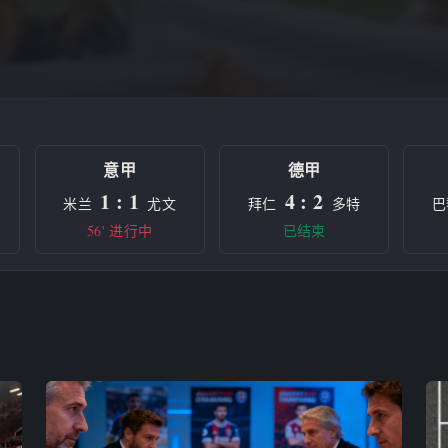
意甲
德甲
1 : 1
4 : 2
米兰
尤文
拜仁
多特
巴
56' 进行中
已结束