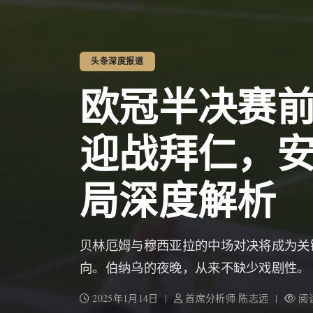
头条深度报道
欧冠半决赛
迎战拜仁，
局深度解析
贝林厄姆与穆西亚拉的中场对决将成为关
向。伯纳乌的夜晚，从来不缺少戏剧性。
2025年1月14日 |
首席分析师 陈志远 |
阅读