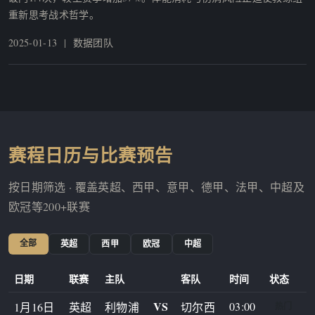
重新思考战术哲学。
2025-01-13 | 数据团队
赛程日历与比赛预告
按日期筛选 · 覆盖英超、西甲、意甲、德甲、法甲、中超及
欧冠等200+联赛
全部
英超
西甲
欧冠
中超
日期
联赛
主队
客队
时间
状态
VS
03:00
1月16日
英超
利物浦
切尔西
热门