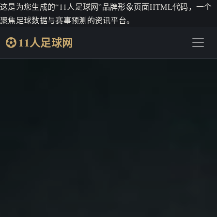
这是为您生成的“11人足球网”品牌形象页面HTML代码，一个
聚焦足球数据与赛事预测的资讯平台。
11人足球网