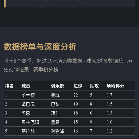
数据榜单与深度分析
基于8个赛季、超过15万场比赛数据 · 球队/球员数据榜 · 历
史交锋记录 · 赛季积分榜
排名
球员
俱乐部
进球
助攻
场均评分
1
22
5
8.7
哈兰德
曼城
2
19
8
8.5
姆巴佩
巴黎
3
18
6
8.3
凯恩
拜仁
4
15
9
8.6
贝林厄姆
皇马
5
16
7
8.2
萨拉赫
利物浦