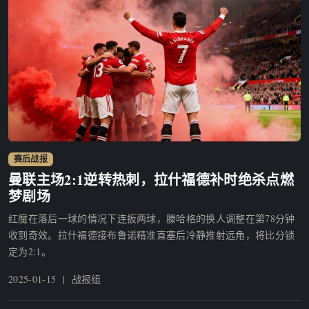
赛后战报
曼联逆转热刺赛后庆祝场景
曼联主场2:1逆转热刺，拉什福德补时绝杀点燃
梦剧场
红魔在落后一球的情况下连扳两球，滕哈格的换人调整在第78分钟
收到奇效。拉什福德接布鲁诺精准直塞后冷静推射远角，将比分锁
定为2:1。
2025-01-15 | 战报组