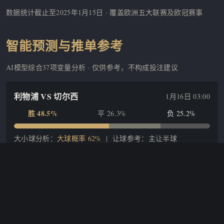
数据统计截止至2025年1月15日 · 覆盖欧洲五大联赛及欧冠赛事
智能预测与推单参考
AI模型综合37项变量分析 · 仅供参考，不构成投注建议
利物浦 VS 切尔西
1月16日 03:00
胜 48.5%
平 26.3%
负 25.2%
大小球分析：
大球概率 62%
| 让球参考：主让半球
马竞 VS 皇马
1月17日 04:00
负 37.7%
胜 31.8%
平 30.5%
大小球分析：
小球概率 55%
| 让球参考：平手盘