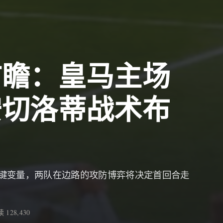
前瞻：皇马主场
安切洛蒂战术布
键变量，两队在边路的攻防博弈将决定首回合走
 128,430