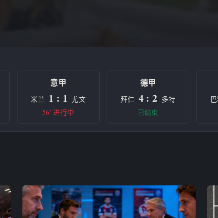
意甲
德甲
1 : 1
4 : 2
米兰
尤文
拜仁
多特
巴
56' 进行中
已结束