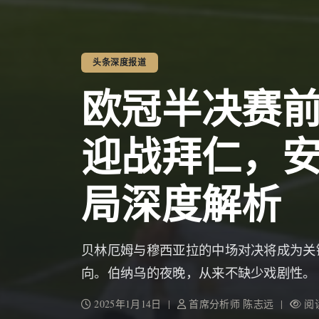
头条深度报道
欧冠半决赛
迎战拜仁，
局深度解析
贝林厄姆与穆西亚拉的中场对决将成为关
向。伯纳乌的夜晚，从来不缺少戏剧性。
2025年1月14日 |
首席分析师 陈志远 |
阅读