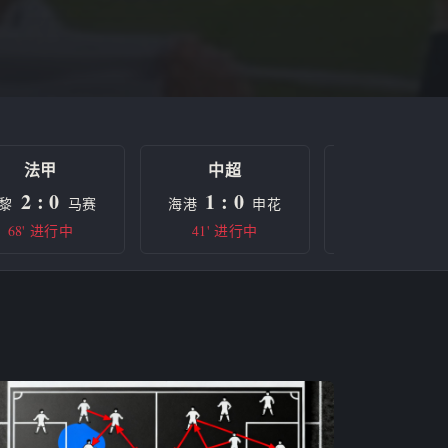
法甲
中超
欧冠
2 : 0
1 : 0
0 : 0
黎
马赛
海港
申花
曼城
68' 进行中
41' 进行中
半场休息