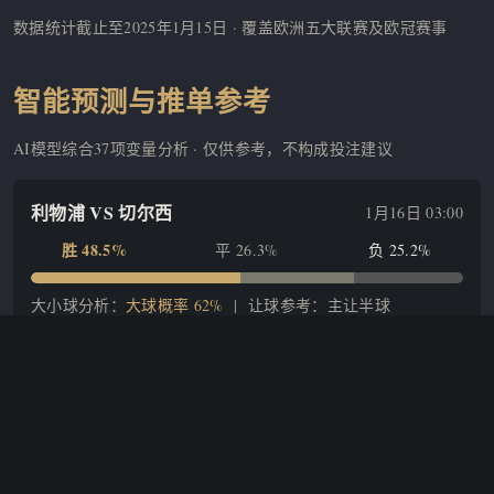
数据统计截止至2025年1月15日 · 覆盖欧洲五大联赛及欧冠赛事
智能预测与推单参考
AI模型综合37项变量分析 · 仅供参考，不构成投注建议
利物浦 VS 切尔西
1月16日 03:00
胜 48.5%
平 26.3%
负 25.2%
大小球分析：
大球概率 62%
| 让球参考：主让半球
马竞 VS 皇马
1月17日 04:00
负 37.7%
胜 31.8%
平 30.5%
大小球分析：
小球概率 55%
| 让球参考：平手盘