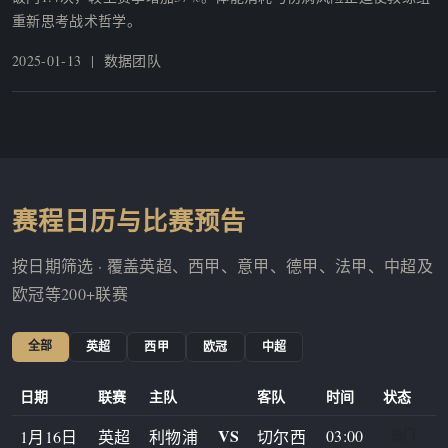
重新思考战术哲学。
2025-01-13 | 数据团队
赛程日历与比赛预告
按日期筛选 · 覆盖英超、西甲、意甲、德甲、法甲、中超及
欧冠等200+联赛
全部
英超
西甲
欧冠
中超
日期
联赛
主队
客队
时间
状态
VS
03:00
1月16日
英超
利物浦
切尔西
热门