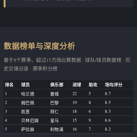
数据榜单与深度分析
基于8个赛季、超过15万场比赛数据 · 球队/球员数据榜 · 历
史交锋记录 · 赛季积分榜
排名
球员
俱乐部
进球
助攻
场均评分
1
22
5
8.7
哈兰德
曼城
2
19
8
8.5
姆巴佩
巴黎
3
18
6
8.3
凯恩
拜仁
4
15
9
8.6
贝林厄姆
皇马
5
16
7
8.2
萨拉赫
利物浦