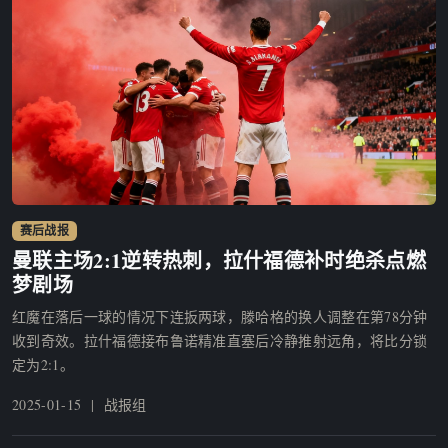
赛后战报
曼联逆转热刺赛后庆祝场景
曼联主场2:1逆转热刺，拉什福德补时绝杀点燃
梦剧场
红魔在落后一球的情况下连扳两球，滕哈格的换人调整在第78分钟
收到奇效。拉什福德接布鲁诺精准直塞后冷静推射远角，将比分锁
定为2:1。
2025-01-15 | 战报组