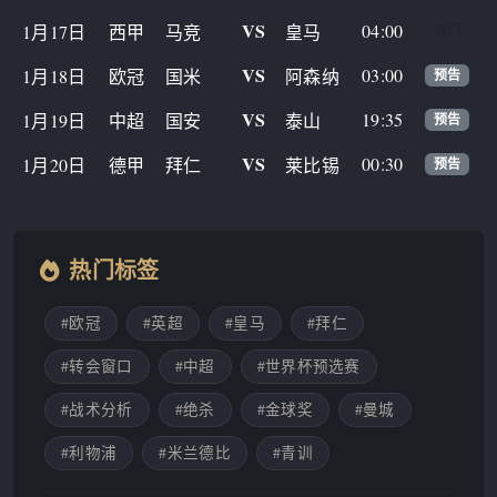
VS
04:00
1月17日
西甲
马竞
皇马
热门
VS
03:00
1月18日
欧冠
国米
阿森纳
预告
VS
19:35
1月19日
中超
国安
泰山
预告
VS
00:30
1月20日
德甲
拜仁
莱比锡
预告
热门标签
#欧冠
#英超
#皇马
#拜仁
#转会窗口
#中超
#世界杯预选赛
#战术分析
#绝杀
#金球奖
#曼城
#利物浦
#米兰德比
#青训