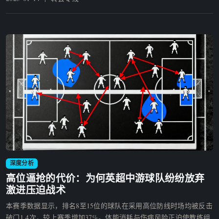
深度分析
战术板深度分析图表
高位逼抢的代价：为何英超中游球队纷纷放弃
激进压迫战术
本赛季数据显示，排名8至15位的球队在采用高位防线时场均被反击
破门1.4次，较上赛季增加37%。体能消耗与伤病风险正迫使教练组