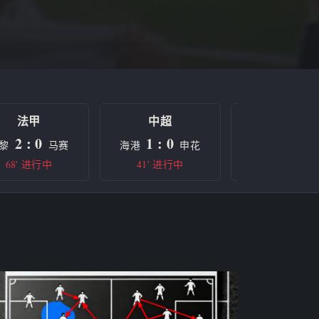
法甲
中超
欧冠
2 : 0
1 : 0
0 : 0
黎
马赛
海港
申花
曼城
68' 进行中
41' 进行中
半场休息