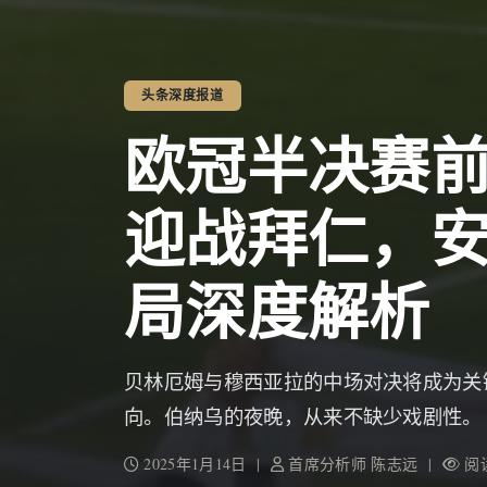
头条深度报道
欧冠半决赛
迎战拜仁，
局深度解析
贝林厄姆与穆西亚拉的中场对决将成为关
向。伯纳乌的夜晚，从来不缺少戏剧性。
2025年1月14日 |
首席分析师 陈志远 |
阅读