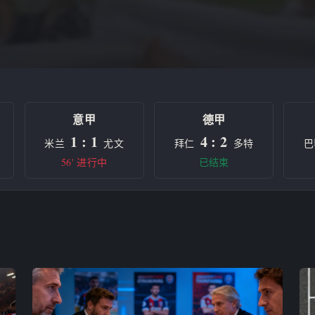
意甲
德甲
1 : 1
4 : 2
米兰
尤文
拜仁
多特
巴
56' 进行中
已结束