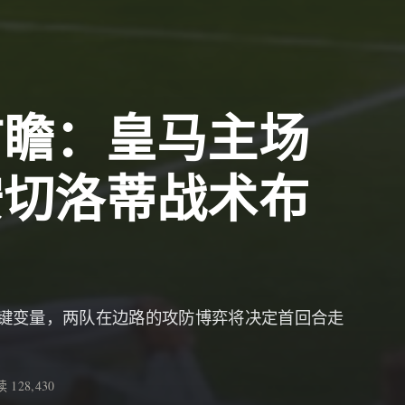
前瞻：皇马主场
安切洛蒂战术布
键变量，两队在边路的攻防博弈将决定首回合走
 128,430