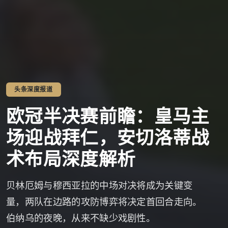
头条深度报道
欧冠半决赛前瞻：皇马主
场迎战拜仁，安切洛蒂战
术布局深度解析
贝林厄姆与穆西亚拉的中场对决将成为关键变
量，两队在边路的攻防博弈将决定首回合走向。
伯纳乌的夜晚，从来不缺少戏剧性。