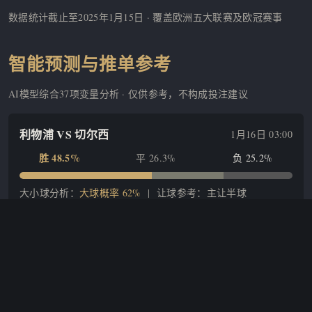
数据统计截止至2025年1月15日 · 覆盖欧洲五大联赛及欧冠赛事
智能预测与推单参考
AI模型综合37项变量分析 · 仅供参考，不构成投注建议
利物浦 VS 切尔西
1月16日 03:00
胜 48.5%
平 26.3%
负 25.2%
大小球分析：
大球概率 62%
| 让球参考：主让半球
马竞 VS 皇马
1月17日 04:00
负 37.7%
胜 31.8%
平 30.5%
大小球分析：
小球概率 55%
| 让球参考：平手盘