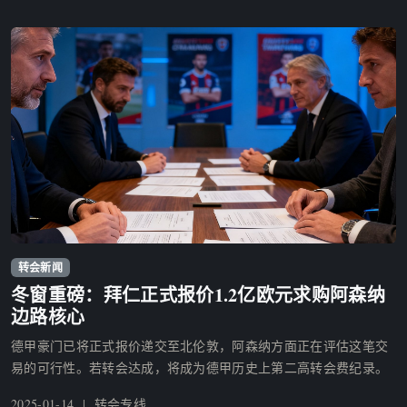
转会新闻
冬季转会窗口重磅交易谈判
冬窗重磅：拜仁正式报价1.2亿欧元求购阿森纳
边路核心
德甲豪门已将正式报价递交至北伦敦，阿森纳方面正在评估这笔交
易的可行性。若转会达成，将成为德甲历史上第二高转会费纪录。
2025-01-14 | 转会专线