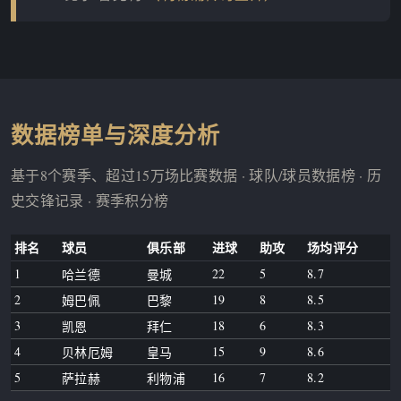
数据榜单与深度分析
基于8个赛季、超过15万场比赛数据 · 球队/球员数据榜 · 历
史交锋记录 · 赛季积分榜
排名
球员
俱乐部
进球
助攻
场均评分
1
22
5
8.7
哈兰德
曼城
2
19
8
8.5
姆巴佩
巴黎
3
18
6
8.3
凯恩
拜仁
4
15
9
8.6
贝林厄姆
皇马
5
16
7
8.2
萨拉赫
利物浦