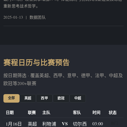
重新思考战术哲学。
2025-01-13 | 数据团队
赛程日历与比赛预告
按日期筛选 · 覆盖英超、西甲、意甲、德甲、法甲、中超及
欧冠等200+联赛
全部
英超
西甲
欧冠
中超
日期
联赛
主队
客队
时间
状态
VS
03:00
1月16日
英超
利物浦
切尔西
热门