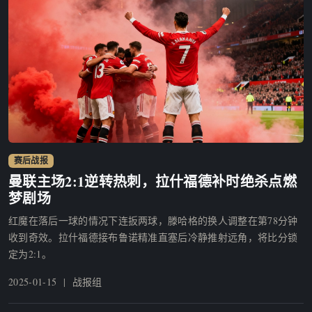
赛后战报
曼联逆转热刺赛后庆祝场景
曼联主场2:1逆转热刺，拉什福德补时绝杀点燃
梦剧场
红魔在落后一球的情况下连扳两球，滕哈格的换人调整在第78分钟
收到奇效。拉什福德接布鲁诺精准直塞后冷静推射远角，将比分锁
定为2:1。
2025-01-15 | 战报组