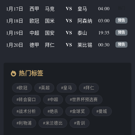
VS
04:00
1月17日
西甲
马竞
皇马
热门
VS
03:00
1月18日
欧冠
国米
阿森纳
预告
VS
19:35
1月19日
中超
国安
泰山
预告
VS
00:30
1月20日
德甲
拜仁
莱比锡
预告
热门标签
#欧冠
#英超
#皇马
#拜仁
#转会窗口
#中超
#世界杯预选赛
#战术分析
#绝杀
#金球奖
#曼城
#利物浦
#米兰德比
#青训