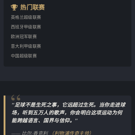
热门联赛
英格兰超级联赛
西班牙甲级联赛
欧洲冠军联赛
意大利甲级联赛
中国超级联赛
"足球不是生死之事，它远超过生死。当你走进球
场，听到五万人的歌声，你会明白这项运动为何
能跨越语言、国界与信仰。"
—— 比尔·香克利
（利物浦传奇主帅）