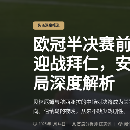
头条深度报道
欧冠半决赛
迎战拜仁，
局深度解析
贝林厄姆与穆西亚拉的中场对决将成为关
向。伯纳乌的夜晚，从来不缺少戏剧性。
2025年1月14日 |
首席分析师 陈志远 |
阅读