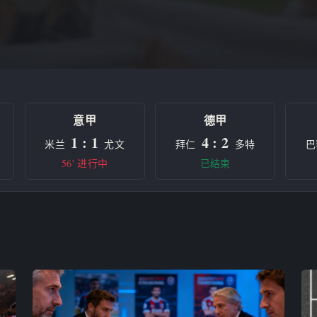
意甲
德甲
1 : 1
4 : 2
米兰
尤文
拜仁
多特
巴
56' 进行中
已结束