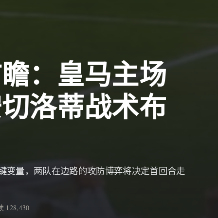
前瞻：皇马主场
安切洛蒂战术布
键变量，两队在边路的攻防博弈将决定首回合走
 128,430