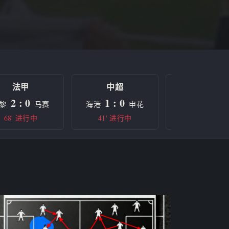
法甲
中超
欧冠
2 : 0
1 : 0
0 : 0
黎
马赛
海港
申花
曼城
68' 进行中
41' 进行中
半场休息