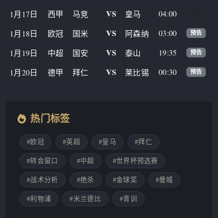
VS
04:00
1月17日
西甲
马竞
皇马
热门
VS
03:00
1月18日
欧冠
国米
阿森纳
预告
VS
19:35
1月19日
中超
国安
泰山
预告
VS
00:30
1月20日
德甲
拜仁
莱比锡
预告
热门标签
#欧冠
#英超
#皇马
#拜仁
#转会窗口
#中超
#世界杯预选赛
#战术分析
#绝杀
#金球奖
#曼城
#利物浦
#米兰德比
#青训