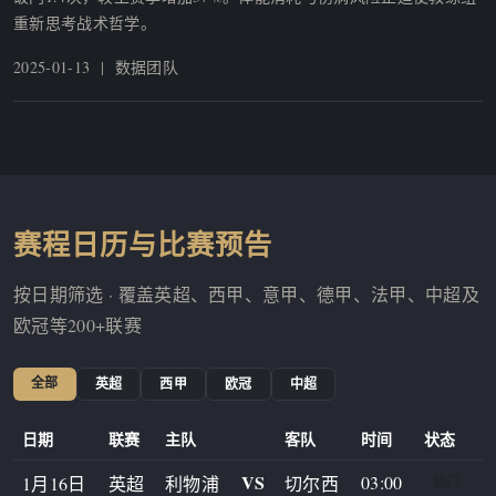
重新思考战术哲学。
2025-01-13 | 数据团队
赛程日历与比赛预告
按日期筛选 · 覆盖英超、西甲、意甲、德甲、法甲、中超及
欧冠等200+联赛
全部
英超
西甲
欧冠
中超
日期
联赛
主队
客队
时间
状态
VS
03:00
1月16日
英超
利物浦
切尔西
热门