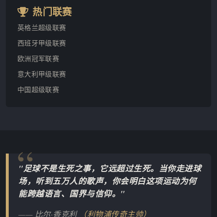
热门联赛
英格兰超级联赛
西班牙甲级联赛
欧洲冠军联赛
意大利甲级联赛
中国超级联赛
"足球不是生死之事，它远超过生死。当你走进球
场，听到五万人的歌声，你会明白这项运动为何
能跨越语言、国界与信仰。"
—— 比尔·香克利
（利物浦传奇主帅）