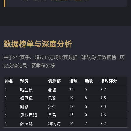
数据榜单与深度分析
基于8个赛季、超过15万场比赛数据 · 球队/球员数据榜 · 历
史交锋记录 · 赛季积分榜
排名
球员
俱乐部
进球
助攻
场均评分
1
22
5
8.7
哈兰德
曼城
2
19
8
8.5
姆巴佩
巴黎
3
18
6
8.3
凯恩
拜仁
4
15
9
8.6
贝林厄姆
皇马
5
16
7
8.2
萨拉赫
利物浦