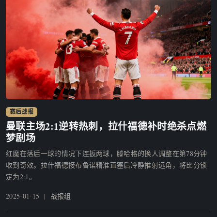
赛后战报
曼联逆转热刺赛后庆祝场景
曼联主场2:1逆转热刺，拉什福德补时绝杀点燃
梦剧场
红魔在落后一球的情况下连扳两球，滕哈格的换人调整在第78分钟
收到奇效。拉什福德接布鲁诺精准直塞后冷静推射远角，将比分锁
定为2:1。
2025-01-15 | 战报组