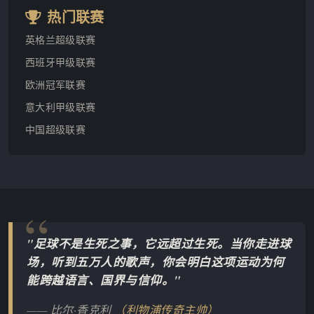
热门联赛
英格兰超级联赛
西班牙甲级联赛
欧洲冠军联赛
意大利甲级联赛
中国超级联赛
"足球不是生死之事，它远超过生死。当你走进球
场，听到五万人的歌声，你会明白这项运动为何
能跨越语言、国界与信仰。"
—— 比尔·香克利
（利物浦传奇主帅）