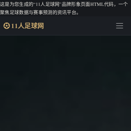
这是为您生成的“11人足球网”品牌形象页面HTML代码，一个
聚焦足球数据与赛事预测的资讯平台。
11人足球网