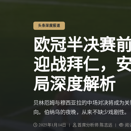
头条深度报道
欧冠半决赛
迎战拜仁，
局深度解析
贝林厄姆与穆西亚拉的中场对决将成为关
向。伯纳乌的夜晚，从来不缺少戏剧性。
2025年1月14日 |
首席分析师 陈志远 |
阅读