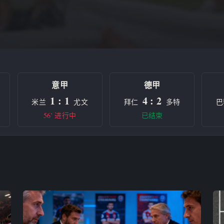
意甲
德甲
1 : 1
4 : 2
米兰
尤文
拜仁
多特
巴
56' 进行中
已结束