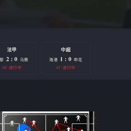
法甲
中超
欧冠
2 : 0
1 : 0
0 : 0
黎
马赛
海港
申花
曼城
68' 进行中
41' 进行中
半场休息