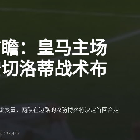
前瞻：皇马主场
安切洛蒂战术布
键变量，两队在边路的攻防博弈将决定首回合走
 128,430