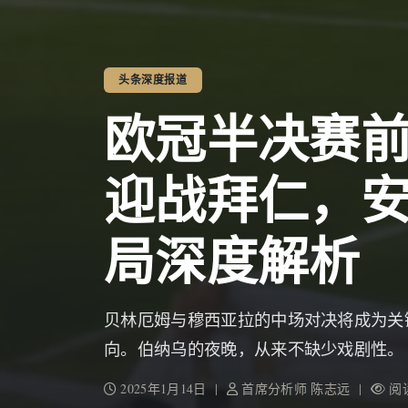
头条深度报道
欧冠半决赛
迎战拜仁，
局深度解析
贝林厄姆与穆西亚拉的中场对决将成为关
向。伯纳乌的夜晚，从来不缺少戏剧性。
2025年1月14日 |
首席分析师 陈志远 |
阅读