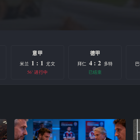
意甲
德甲
1 : 1
4 : 2
米兰
尤文
拜仁
多特
巴
56' 进行中
已结束