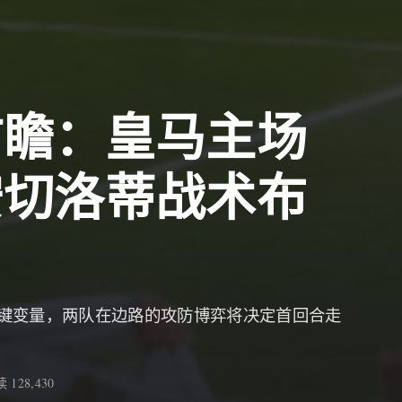
前瞻：皇马主场
安切洛蒂战术布
键变量，两队在边路的攻防博弈将决定首回合走
 128,430