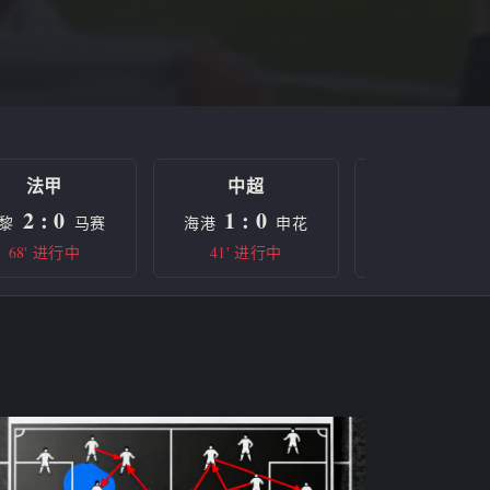
法甲
中超
欧冠
2 : 0
1 : 0
0 : 0
黎
马赛
海港
申花
曼城
68' 进行中
41' 进行中
半场休息