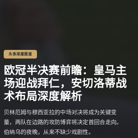
头条深度报道
欧冠半决赛前瞻：皇马主
场迎战拜仁，安切洛蒂战
术布局深度解析
贝林厄姆与穆西亚拉的中场对决将成为关键变
量，两队在边路的攻防博弈将决定首回合走向。
伯纳乌的夜晚，从来不缺少戏剧性。