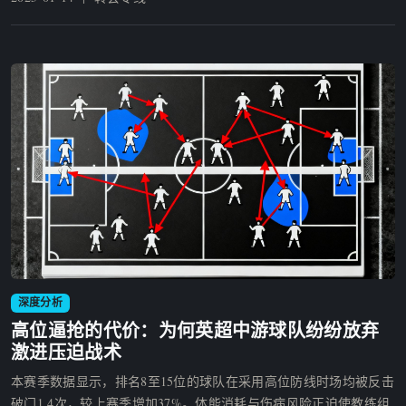
深度分析
战术板深度分析图表
高位逼抢的代价：为何英超中游球队纷纷放弃
激进压迫战术
本赛季数据显示，排名8至15位的球队在采用高位防线时场均被反击
破门1.4次，较上赛季增加37%。体能消耗与伤病风险正迫使教练组