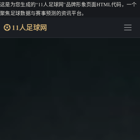
这是为您生成的“11人足球网”品牌形象页面HTML代码，一个
聚焦足球数据与赛事预测的资讯平台。
11人足球网