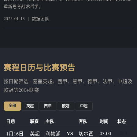
重新思考战术哲学。
2025-01-13 | 数据团队
赛程日历与比赛预告
按日期筛选 · 覆盖英超、西甲、意甲、德甲、法甲、中超及
欧冠等200+联赛
全部
英超
西甲
欧冠
中超
日期
联赛
主队
客队
时间
状态
VS
03:00
1月16日
英超
利物浦
切尔西
热门