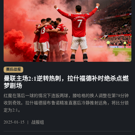
赛后战报
曼联逆转热刺赛后庆祝场景
曼联主场2:1逆转热刺，拉什福德补时绝杀点燃
梦剧场
红魔在落后一球的情况下连扳两球，滕哈格的换人调整在第78分钟
收到奇效。拉什福德接布鲁诺精准直塞后冷静推射远角，将比分锁
定为2:1。
2025-01-15 | 战报组