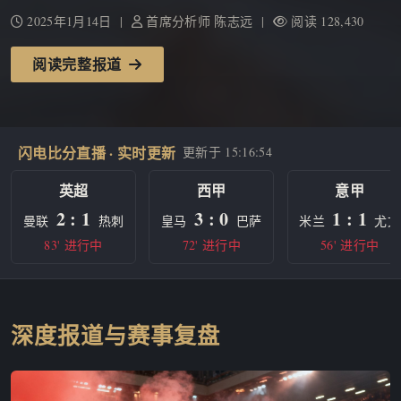
2025年1月14日 |
首席分析师 陈志远 |
阅读 128,430
阅读完整报道
闪电比分直播 · 实时更新
更新于
15:16:54
英超
西甲
意甲
2 : 1
3 : 0
1 : 1
曼联
热刺
皇马
巴萨
米兰
尤文
83' 进行中
72' 进行中
56' 进行中
深度报道与赛事复盘