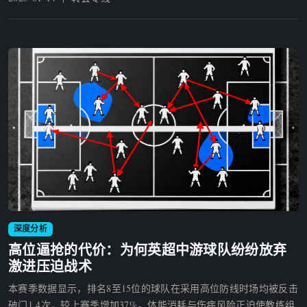
深度分析
战术板深度分析图表
高位逼抢的代价：为何英超中游球队纷纷放弃
激进压迫战术
本赛季数据显示，排名8至15位的球队在采用高位防线时场均被反击
破门1.4次，较上赛季增加37%。体能消耗与伤病风险正迫使教练组