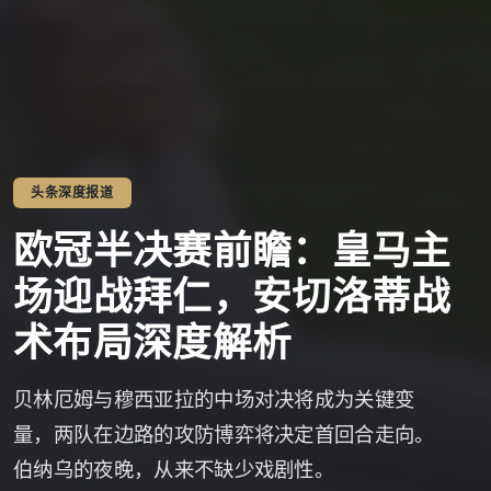
头条深度报道
欧冠半决赛前瞻：皇马主
场迎战拜仁，安切洛蒂战
术布局深度解析
贝林厄姆与穆西亚拉的中场对决将成为关键变
量，两队在边路的攻防博弈将决定首回合走向。
伯纳乌的夜晚，从来不缺少戏剧性。