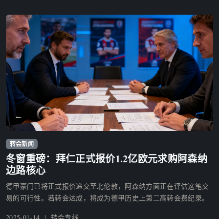
转会新闻
冬季转会窗口重磅交易谈判
冬窗重磅：拜仁正式报价1.2亿欧元求购阿森纳
边路核心
德甲豪门已将正式报价递交至北伦敦，阿森纳方面正在评估这笔交
易的可行性。若转会达成，将成为德甲历史上第二高转会费纪录。
2025-01-14 | 转会专线