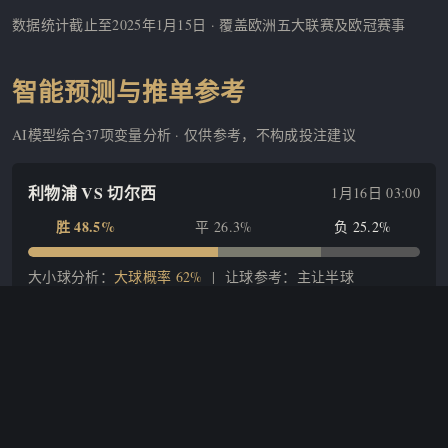
数据统计截止至2025年1月15日 · 覆盖欧洲五大联赛及欧冠赛事
智能预测与推单参考
AI模型综合37项变量分析 · 仅供参考，不构成投注建议
利物浦 VS 切尔西
1月16日 03:00
胜 48.5%
平 26.3%
负 25.2%
大小球分析：
大球概率 62%
| 让球参考：主让半球
马竞 VS 皇马
1月17日 04:00
负 37.7%
胜 31.8%
平 30.5%
大小球分析：
小球概率 55%
| 让球参考：平手盘