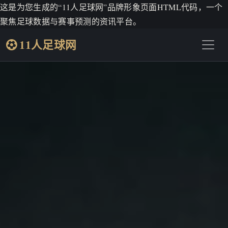
这是为您生成的“11人足球网”品牌形象页面HTML代码，一个
聚焦足球数据与赛事预测的资讯平台。
11人足球网