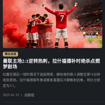
赛后战报
曼联逆转热刺赛后庆祝场景
曼联主场2:1逆转热刺，拉什福德补时绝杀点燃
梦剧场
红魔在落后一球的情况下连扳两球，滕哈格的换人调整在第78分钟
收到奇效。拉什福德接布鲁诺精准直塞后冷静推射远角，将比分锁
定为2:1。
2025-01-15 | 战报组