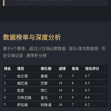
数据榜单与深度分析
基于8个赛季、超过15万场比赛数据 · 球队/球员数据榜 · 历
史交锋记录 · 赛季积分榜
排名
球员
俱乐部
进球
助攻
场均评分
1
22
5
8.7
哈兰德
曼城
2
19
8
8.5
姆巴佩
巴黎
3
18
6
8.3
凯恩
拜仁
4
15
9
8.6
贝林厄姆
皇马
5
16
7
8.2
萨拉赫
利物浦