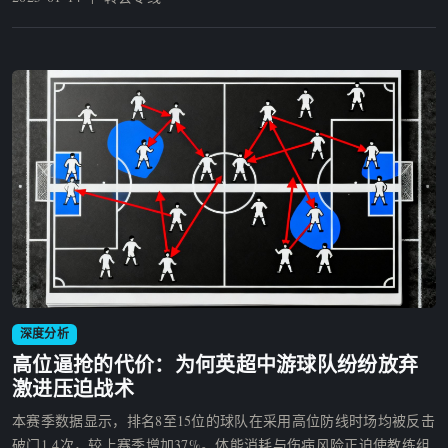
深度分析
战术板深度分析图表
高位逼抢的代价：为何英超中游球队纷纷放弃
激进压迫战术
本赛季数据显示，排名8至15位的球队在采用高位防线时场均被反击
破门1.4次，较上赛季增加37%。体能消耗与伤病风险正迫使教练组