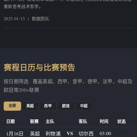
重新思考战术哲学。
2025-01-13 | 数据团队
赛程日历与比赛预告
按日期筛选 · 覆盖英超、西甲、意甲、德甲、法甲、中超及
欧冠等200+联赛
全部
英超
西甲
欧冠
中超
日期
联赛
主队
客队
时间
状态
VS
03:00
1月16日
英超
利物浦
切尔西
热门