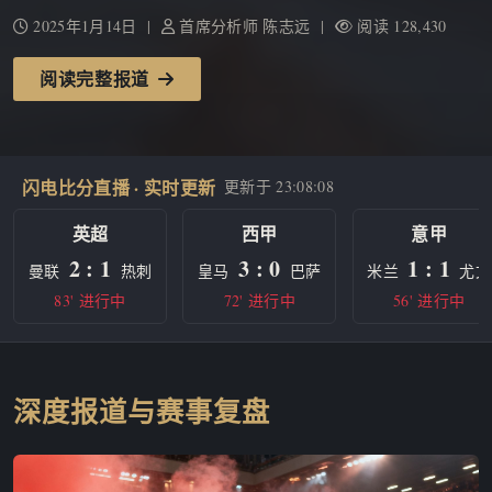
2025年1月14日 |
首席分析师 陈志远 |
阅读 128,430
阅读完整报道
闪电比分直播 · 实时更新
更新于
23:08:08
英超
西甲
意甲
2 : 1
3 : 0
1 : 1
曼联
热刺
皇马
巴萨
米兰
尤文
83' 进行中
72' 进行中
56' 进行中
深度报道与赛事复盘