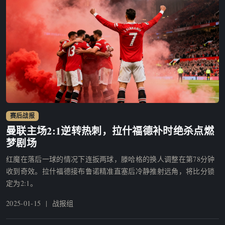
赛后战报
曼联逆转热刺赛后庆祝场景
曼联主场2:1逆转热刺，拉什福德补时绝杀点燃
梦剧场
红魔在落后一球的情况下连扳两球，滕哈格的换人调整在第78分钟
收到奇效。拉什福德接布鲁诺精准直塞后冷静推射远角，将比分锁
定为2:1。
2025-01-15 | 战报组