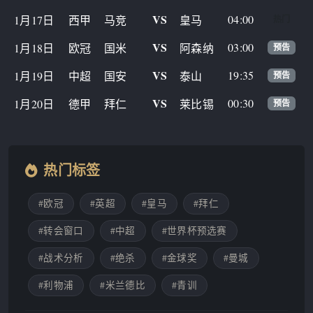
VS
04:00
1月17日
西甲
马竞
皇马
热门
VS
03:00
1月18日
欧冠
国米
阿森纳
预告
VS
19:35
1月19日
中超
国安
泰山
预告
VS
00:30
1月20日
德甲
拜仁
莱比锡
预告
热门标签
#欧冠
#英超
#皇马
#拜仁
#转会窗口
#中超
#世界杯预选赛
#战术分析
#绝杀
#金球奖
#曼城
#利物浦
#米兰德比
#青训