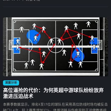
深度分析
战术板深度分析图表
高位逼抢的代价：为何英超中游球队纷纷放弃
激进压迫战术
本赛季数据显示，排名8至15位的球队在采用高位防线时场均被反击
破门1.4次，较上赛季增加37%。体能消耗与伤病风险正迫使教练组