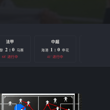
法甲
中超
欧冠
2 : 0
1 : 0
0 : 0
黎
马赛
海港
申花
曼城
68' 进行中
41' 进行中
半场休息