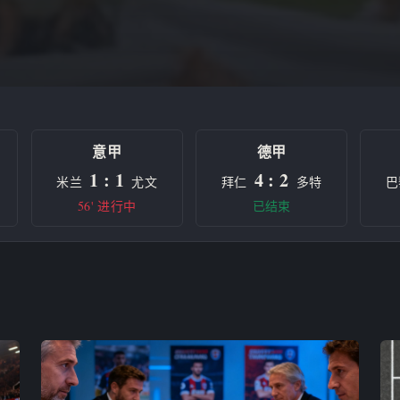
意甲
德甲
1 : 1
4 : 2
米兰
尤文
拜仁
多特
巴
56' 进行中
已结束