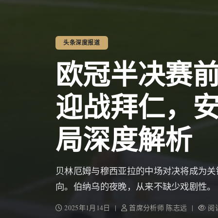
头条深度报道
欧冠半决赛
迎战拜仁，
局深度解析
贝林厄姆与穆西亚拉的中场对决将成为关
向。伯纳乌的夜晚，从来不缺少戏剧性。
2025年1月14日 |
首席分析师 陈志远 |
阅读