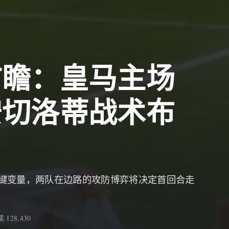
前瞻：皇马主场
安切洛蒂战术布
键变量，两队在边路的攻防博弈将决定首回合走
 128,430