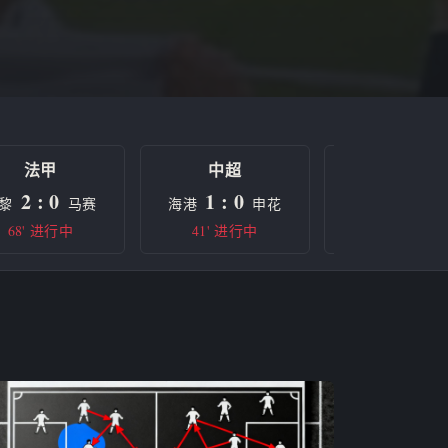
法甲
中超
欧冠
2 : 0
1 : 0
0 : 0
黎
马赛
海港
申花
曼城
68' 进行中
41' 进行中
半场休息