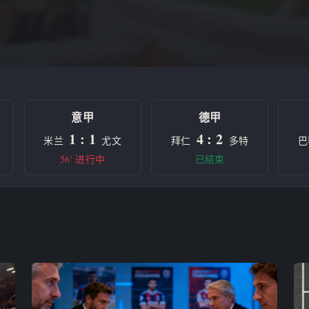
意甲
德甲
1 : 1
4 : 2
米兰
尤文
拜仁
多特
巴
56' 进行中
已结束