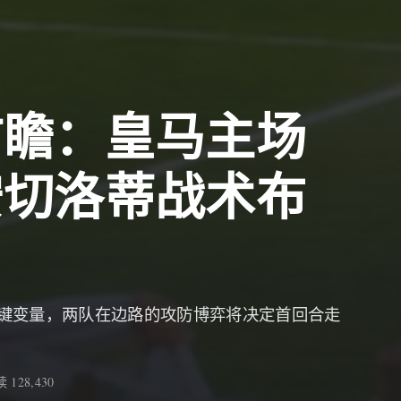
前瞻：皇马主场
安切洛蒂战术布
键变量，两队在边路的攻防博弈将决定首回合走
 128,430