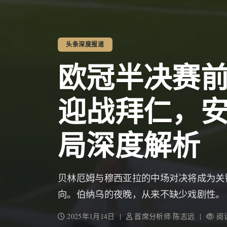
头条深度报道
欧冠半决赛
迎战拜仁，
局深度解析
贝林厄姆与穆西亚拉的中场对决将成为关
向。伯纳乌的夜晚，从来不缺少戏剧性。
2025年1月14日 |
首席分析师 陈志远 |
阅读