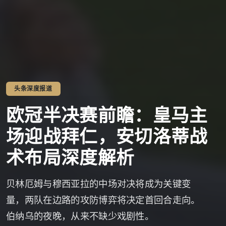
头条深度报道
欧冠半决赛前瞻：皇马主
场迎战拜仁，安切洛蒂战
术布局深度解析
贝林厄姆与穆西亚拉的中场对决将成为关键变
量，两队在边路的攻防博弈将决定首回合走向。
伯纳乌的夜晚，从来不缺少戏剧性。