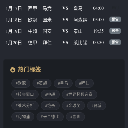
VS
04:00
1月17日
西甲
马竞
皇马
热门
VS
03:00
1月18日
欧冠
国米
阿森纳
预告
VS
19:35
1月19日
中超
国安
泰山
预告
VS
00:30
1月20日
德甲
拜仁
莱比锡
预告
热门标签
#欧冠
#英超
#皇马
#拜仁
#转会窗口
#中超
#世界杯预选赛
#战术分析
#绝杀
#金球奖
#曼城
#利物浦
#米兰德比
#青训