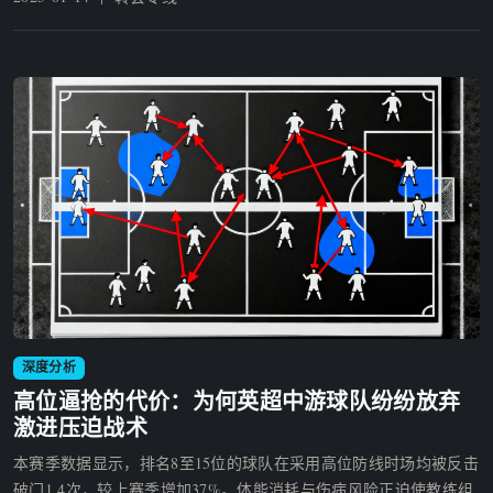
深度分析
战术板深度分析图表
高位逼抢的代价：为何英超中游球队纷纷放弃
激进压迫战术
本赛季数据显示，排名8至15位的球队在采用高位防线时场均被反击
破门1.4次，较上赛季增加37%。体能消耗与伤病风险正迫使教练组