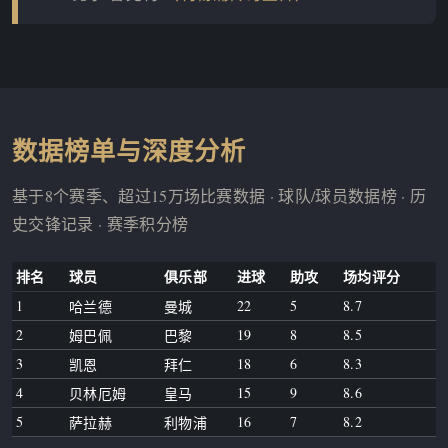
数据榜单与深度分析
基于8个赛季、超过15万场比赛数据 · 球队/球员数据榜 · 历
史交锋记录 · 赛季积分榜
排名
球员
俱乐部
进球
助攻
场均评分
1
22
5
8.7
哈兰德
曼城
2
19
8
8.5
姆巴佩
巴黎
3
18
6
8.3
凯恩
拜仁
4
15
9
8.6
贝林厄姆
皇马
5
16
7
8.2
萨拉赫
利物浦