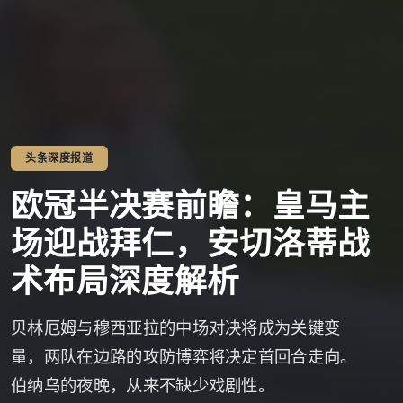
头条深度报道
欧冠半决赛前瞻：皇马主
场迎战拜仁，安切洛蒂战
术布局深度解析
贝林厄姆与穆西亚拉的中场对决将成为关键变
量，两队在边路的攻防博弈将决定首回合走向。
伯纳乌的夜晚，从来不缺少戏剧性。