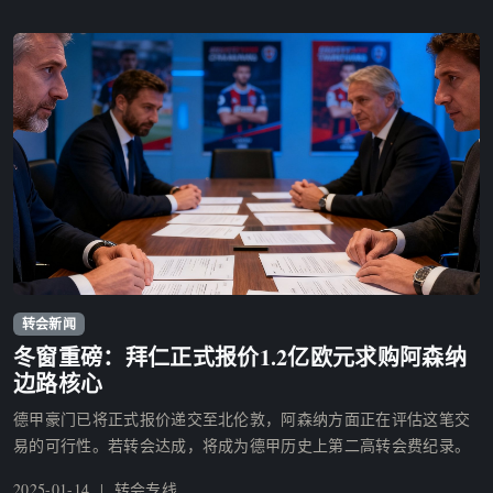
转会新闻
冬季转会窗口重磅交易谈判
冬窗重磅：拜仁正式报价1.2亿欧元求购阿森纳
边路核心
德甲豪门已将正式报价递交至北伦敦，阿森纳方面正在评估这笔交
易的可行性。若转会达成，将成为德甲历史上第二高转会费纪录。
2025-01-14 | 转会专线