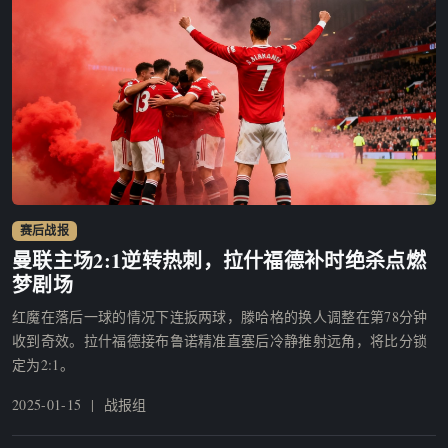
赛后战报
曼联逆转热刺赛后庆祝场景
曼联主场2:1逆转热刺，拉什福德补时绝杀点燃
梦剧场
红魔在落后一球的情况下连扳两球，滕哈格的换人调整在第78分钟
收到奇效。拉什福德接布鲁诺精准直塞后冷静推射远角，将比分锁
定为2:1。
2025-01-15 | 战报组