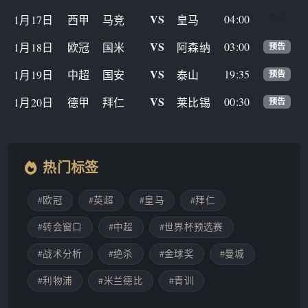
VS
04:00
1月17日
西甲
马竞
皇马
热门
VS
03:00
1月18日
欧冠
国米
阿森纳
预告
VS
19:35
1月19日
中超
国安
泰山
预告
VS
00:30
1月20日
德甲
拜仁
莱比锡
预告
热门标签
#欧冠
#英超
#皇马
#拜仁
#转会窗口
#中超
#世界杯预选赛
#战术分析
#绝杀
#金球奖
#曼城
#利物浦
#米兰德比
#青训