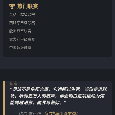
热门联赛
英格兰超级联赛
西班牙甲级联赛
欧洲冠军联赛
意大利甲级联赛
中国超级联赛
"足球不是生死之事，它远超过生死。当你走进球
场，听到五万人的歌声，你会明白这项运动为何
能跨越语言、国界与信仰。"
—— 比尔·香克利
（利物浦传奇主帅）