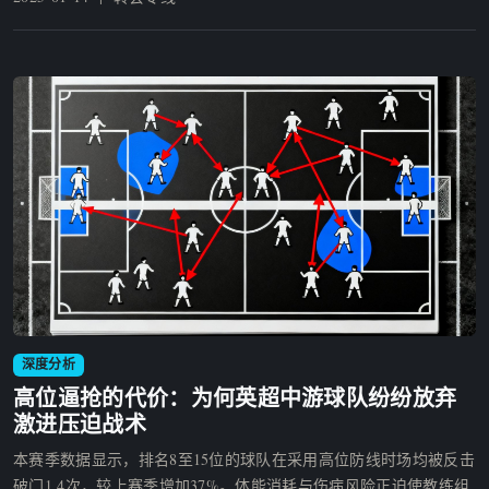
深度分析
战术板深度分析图表
高位逼抢的代价：为何英超中游球队纷纷放弃
激进压迫战术
本赛季数据显示，排名8至15位的球队在采用高位防线时场均被反击
破门1.4次，较上赛季增加37%。体能消耗与伤病风险正迫使教练组