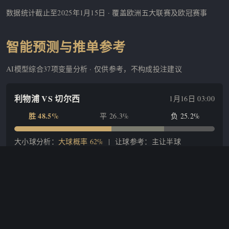
数据统计截止至2025年1月15日 · 覆盖欧洲五大联赛及欧冠赛事
智能预测与推单参考
AI模型综合37项变量分析 · 仅供参考，不构成投注建议
利物浦 VS 切尔西
1月16日 03:00
胜 48.5%
平 26.3%
负 25.2%
大小球分析：
大球概率 62%
| 让球参考：主让半球
马竞 VS 皇马
1月17日 04:00
负 37.7%
胜 31.8%
平 30.5%
大小球分析：
小球概率 55%
| 让球参考：平手盘