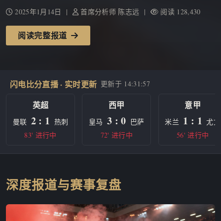
2025年1月14日 |
首席分析师 陈志远 |
阅读 128,430
阅读完整报道
闪电比分直播 · 实时更新
更新于
14:31:57
英超
西甲
意甲
2 : 1
3 : 0
1 : 1
曼联
热刺
皇马
巴萨
米兰
尤文
83' 进行中
72' 进行中
56' 进行中
深度报道与赛事复盘