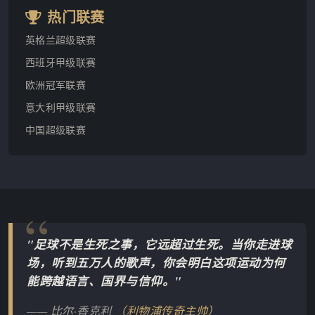
热门联赛
英格兰超级联赛
西班牙甲级联赛
欧洲冠军联赛
意大利甲级联赛
中国超级联赛
"足球不是生死之事，它远超过生死。当你走进球
场，听到五万人的歌声，你会明白这项运动为何
能跨越语言、国界与信仰。"
—— 比尔·香克利
（利物浦传奇主帅）