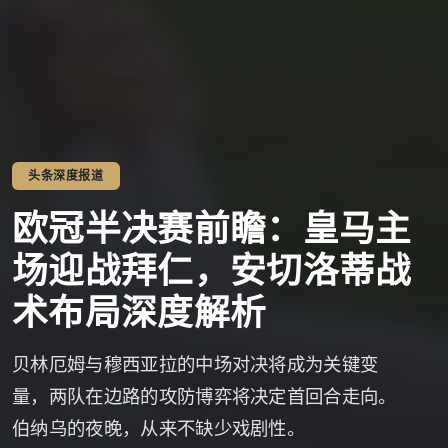
头条深度报道
欧冠半决赛前瞻：皇马主
场迎战拜仁，安切洛蒂战
术布局深度解析
贝林厄姆与穆西亚拉的中场对决将成为关键变
量，两队在边路的攻防博弈将决定首回合走向。
伯纳乌的夜晚，从来不缺少戏剧性。