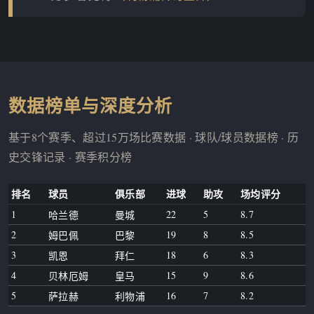
数据榜单与深度分析
基于8个赛季、超过15万场比赛数据 · 球队/球员数据榜 · 历
史交锋记录 · 赛季积分榜
排名
球员
俱乐部
进球
助攻
场均评分
1
22
5
8.7
哈兰德
曼城
2
19
8
8.5
姆巴佩
巴黎
3
18
6
8.3
凯恩
拜仁
4
15
9
8.6
贝林厄姆
皇马
5
16
7
8.2
萨拉赫
利物浦