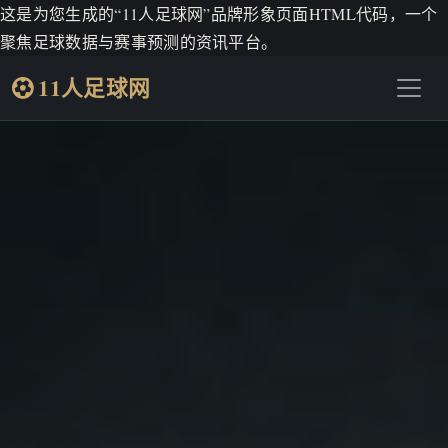
这是为您生成的“11人足球网”品牌形象页面HTML代码，一个
聚焦足球数据与赛事预测的资讯平台。
11人足球网