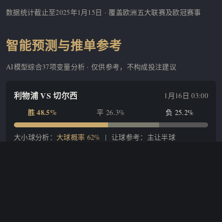
数据统计截止至2025年1月15日 · 覆盖欧洲五大联赛及欧冠赛事
智能预测与推单参考
AI模型综合37项变量分析 · 仅供参考，不构成投注建议
利物浦 VS 切尔西
1月16日 03:00
胜 48.5%
平 26.3%
负 25.2%
大小球分析：
大球概率 62%
| 让球参考：主让半球
马竞 VS 皇马
1月17日 04:00
负 37.7%
胜 31.8%
平 30.5%
大小球分析：
小球概率 55%
| 让球参考：平手盘