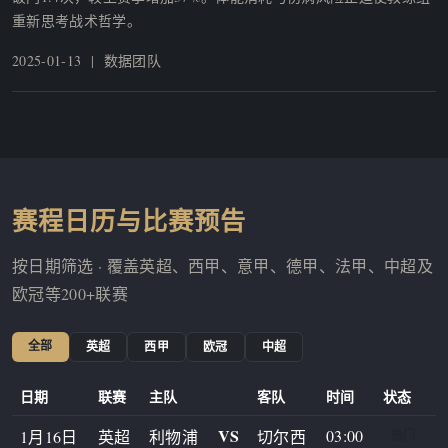
重新思考战术哲学。
2025-01-13 | 数据团队
赛程日历与比赛预告
按日期筛选 · 覆盖英超、西甲、意甲、德甲、法甲、中超及
欧冠等200+联赛
全部
英超
西甲
欧冠
中超
日期
联赛
主队
客队
时间
状态
VS
03:00
1月16日
英超
利物浦
切尔西
热门