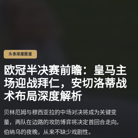
头条深度报道
欧冠半决赛前瞻：皇马主
场迎战拜仁，安切洛蒂战
术布局深度解析
贝林厄姆与穆西亚拉的中场对决将成为关键变
量，两队在边路的攻防博弈将决定首回合走向。
伯纳乌的夜晚，从来不缺少戏剧性。