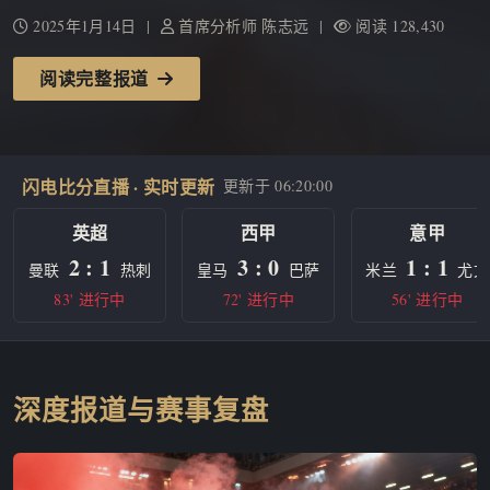
2025年1月14日 |
首席分析师 陈志远 |
阅读 128,430
阅读完整报道
闪电比分直播 · 实时更新
更新于
06:20:00
英超
西甲
意甲
2 : 1
3 : 0
1 : 1
曼联
热刺
皇马
巴萨
米兰
尤文
83' 进行中
72' 进行中
56' 进行中
深度报道与赛事复盘