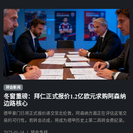
转会新闻
冬季转会窗口重磅交易谈判
冬窗重磅：拜仁正式报价1.2亿欧元求购阿森纳
边路核心
德甲豪门已将正式报价递交至北伦敦，阿森纳方面正在评估这笔交
易的可行性。若转会达成，将成为德甲历史上第二高转会费纪录。
2025-01-14 | 转会专线