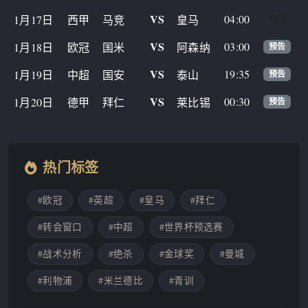
VS
04:00
1月17日
西甲
马竞
皇马
热门
VS
03:00
1月18日
欧冠
国米
阿森纳
预告
VS
19:35
1月19日
中超
国安
泰山
预告
VS
00:30
1月20日
德甲
拜仁
莱比锡
预告
热门标签
#欧冠
#英超
#皇马
#拜仁
#转会窗口
#中超
#世界杯预选赛
#战术分析
#绝杀
#金球奖
#曼城
#利物浦
#米兰德比
#青训