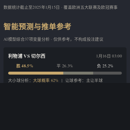
数据统计截止至2025年1月15日 · 覆盖欧洲五大联赛及欧冠赛事
智能预测与推单参考
AI模型综合37项变量分析 · 仅供参考，不构成投注建议
利物浦 VS 切尔西
1月16日 03:00
胜 48.5%
平 26.3%
负 25.2%
大小球分析：
大球概率 62%
| 让球参考：主让半球
马竞 VS 皇马
1月17日 04:00
负 37.7%
胜 31.8%
平 30.5%
大小球分析：
小球概率 55%
| 让球参考：平手盘