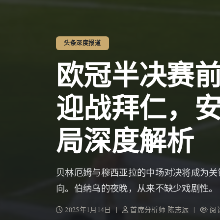
头条深度报道
欧冠半决赛
迎战拜仁，
局深度解析
贝林厄姆与穆西亚拉的中场对决将成为关
向。伯纳乌的夜晚，从来不缺少戏剧性。
2025年1月14日 |
首席分析师 陈志远 |
阅读