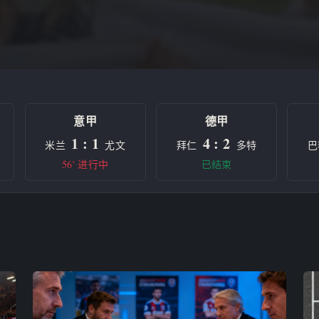
意甲
德甲
1 : 1
4 : 2
米兰
尤文
拜仁
多特
巴
56' 进行中
已结束