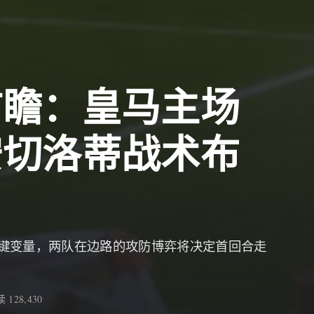
前瞻：皇马主场
安切洛蒂战术布
键变量，两队在边路的攻防博弈将决定首回合走
 128,430