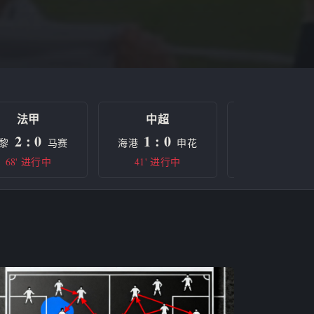
法甲
中超
欧冠
2 : 0
1 : 0
0 : 0
黎
马赛
海港
申花
曼城
68' 进行中
41' 进行中
半场休息